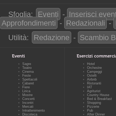
Sfoglia:
Eventi
-
Inserisci even
Approfondimenti
-
Redazionali
-
Utilità:
Redazione
-
Scambio B
Eventi
Esercizi commerci
Sagre
Hotel
Teatro
Orchestre
Cinema
Campeggi
Feste
Ostelli
Spettacoli
Airbnb
Cabaret
Ristoranti
Fiere
IAT
Lirica
Agriturist
Mostre
Country House
Concerti
Bed & Breakfast
Incontri
Shopping
Mercati
Pizzerie
Intrattenimento
Pub
Discoteca
After Dinner