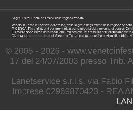
Sagre, Fiere, Feste ed Eventi della regione Veneto.
Veneto in Festa è il portale delle feste, delle sagre e degli eventi della regione Ven
RICERCA: Filtra gli eventi per provincia o per categoria dalla colonna di destra. Con i
Gli eventi sono curati dalla redazione, ma potrete voi stessi inserirli gratuitamente i
Diventando
utenti certificati
di Veneto In Festa, potete acquisire privilegi di pubblicaz
© 2005 - 2026 - www.venetoinfest
17 del 24/07/2003 presso Trib. 
Lanetservice s.r.l.s. via Fabio Fi
Imprese 02969870423 - REA A
LAN