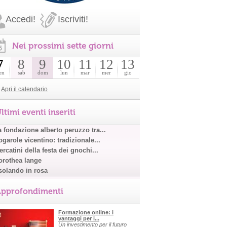
Accedi!
Iscriviti!
Nei prossimi sette giorni
7
8
9
10
11
12
13
en
sab
dom
lun
mar
mer
gio
Apri il calendario
ltimi eventi inseriti
a fondazione alberto peruzzo tra...
garole vicentino: tradizionale...
rcatini della festa dei gnochi...
orothea lange
solando in rosa
pprofondimenti
Formazione online: i
vantaggi per i...
Un investimento per il futuro