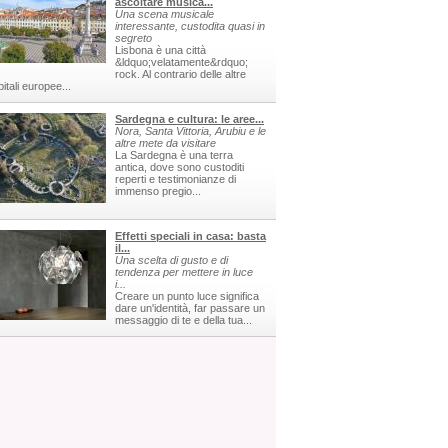
ascoltare musica...
Una scena musicale
interessante, custodita quasi in
segreto
Lisbona è una città
&ldquo;velatamente&rdquo;
rock. Al contrario delle altre
itali europee...
Sardegna e cultura: le aree...
Nora, Santa Vittoria, Arubiu e le
altre mete da visitare
La Sardegna è una terra
antica, dove sono custoditi
reperti e testimonianze di
immenso pregio...
Effetti speciali in casa: basta
il...
Una scelta di gusto e di
tendenza per mettere in luce
i...
Creare un punto luce significa
dare un'identità, far passare un
messaggio di te e della tua...