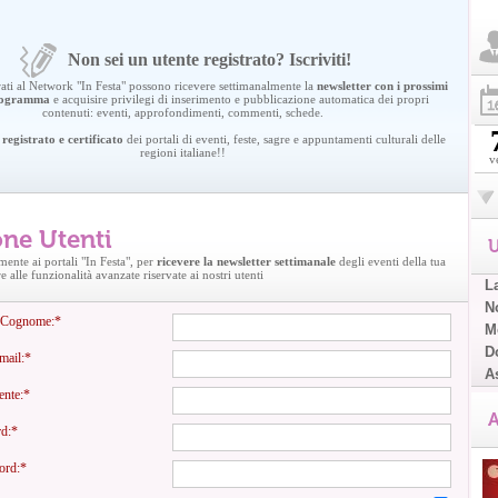
Non sei un utente registrato? Iscriviti!
trati al Network "In Festa" possono ricevere settimanalmente la
newsletter con i prossimi
programma
e acquisire privilegi di inserimento e pubblicazione automatica dei propri
contenuti: eventi, approfondimenti, commenti, schede.
registrato e certificato
dei portali di eventi, feste, sagre e appuntamenti culturali delle
regioni italiane!!
v
one Utenti
U
amente ai portali "In Festa", per
ricevere la newsletter settimanale
degli eventi della tua
 alle funzionalità avanzate riservate ai nostri utenti
L
No
e Cognome:*
Me
D
-mail:*
A
tente:*
A
rd:*
word:*