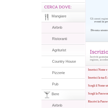
CERCA DOVE:
Mangiare
Gli utenti regis
eventi in 
Airbnb
Diventa utente 
Ristoranti
Agriturist
Iscrizi
Iscriviti gratuit
regione, accedere
Country House
Inserisci Nome 
Pizzerie
Inserisci la tua E
Pub
Scegli il Nome u
Bere
Scegli la Passwo
Riscrivi la Pass
Airbnb