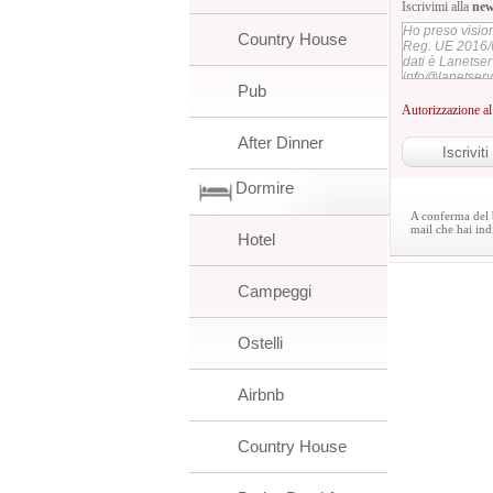
Iscrivimi alla
new
Ho preso vision
Country House
Reg. UE 2016/6
dati è Lanetserv
info@lanetservi
Pub
Autorizzazione al 
After Dinner
Dormire
A conferma del b
mail che hai ind
Hotel
Campeggi
Ostelli
Airbnb
Country House