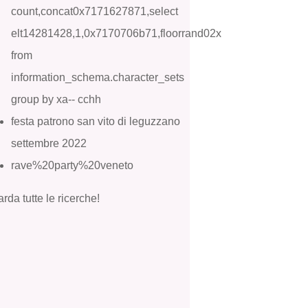
count,concat0x7171627871,select
elt14281428,1,0x7170706b71,floorrand02x
from
information_schema.character_sets
group by xa-- cchh
festa patrono san vito di leguzzano
settembre 2022
rave%20party%20veneto
rda tutte le ricerche!