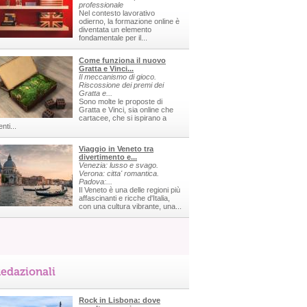
professionale
Nel contesto lavorativo
odierno, la formazione online è
diventata un elemento
fondamentale per il...
Come funziona il nuovo
Gratta e Vinci...
Il meccanismo di gioco.
Riscossione dei premi dei
Gratta e...
Sono molte le proposte di
Gratta e Vinci, sia online che
cartacee, che si ispirano a
nti...
Viaggio in Veneto tra
divertimento e...
Venezia: lusso e svago.
Verona: citta' romantica.
Padova:...
Il Veneto è una delle regioni più
affascinanti e ricche d'Italia,
con una cultura vibrante, una...
edazionali
Rock in Lisbona: dove