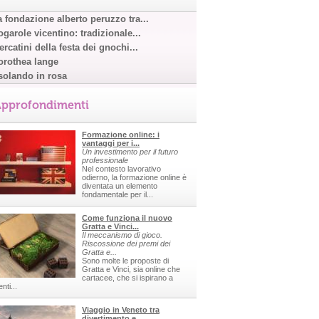
a fondazione alberto peruzzo tra...
garole vicentino: tradizionale...
rcatini della festa dei gnochi...
orothea lange
solando in rosa
pprofondimenti
Formazione online: i
vantaggi per i...
Un investimento per il futuro
professionale
Nel contesto lavorativo
odierno, la formazione online è
diventata un elemento
fondamentale per il...
Come funziona il nuovo
Gratta e Vinci...
Il meccanismo di gioco.
Riscossione dei premi dei
Gratta e...
Sono molte le proposte di
Gratta e Vinci, sia online che
cartacee, che si ispirano a
nti...
Viaggio in Veneto tra
divertimento e...