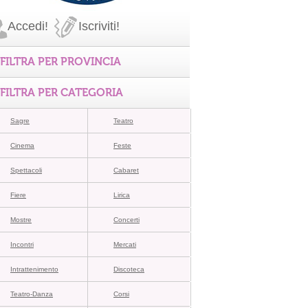
Accedi!
Iscriviti!
FILTRA PER PROVINCIA
FILTRA PER CATEGORIA
Sagre
Teatro
Cinema
Feste
Spettacoli
Cabaret
Fiere
Lirica
Mostre
Concerti
Incontri
Mercati
Intrattenimento
Discoteca
Teatro-Danza
Corsi