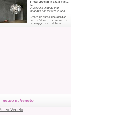
Effetti speciali in casa: basta
il...
Una scelta di gusto e di
tendenza per mettere in luce
i...
Creare un punto luce significa
dare un'identità, far passare un
messaggio di te e della tua...
l meteo in Veneto