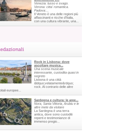
Venezia: lusso e svago.
Verona: citta' romantica.
Padova:...
Il Veneto è una delle regioni più
affascinanti e ricche d'Italia,
con una cultura vibrante, una...
edazionali
Rock in Lisbona: dove
ascoltare musica...
Una scena musicale
interessante, custodita quasi in
segreto
Lisbona è una città
&ldquo;velatamente&rdquo;
rock. Al contrario delle altre
itali europee...
Sardegna e cultura: le aree...
Nora, Santa Vittoria, Arubiu e le
altre mete da visitare
La Sardegna è una terra
antica, dove sono custoditi
reperti e testimonianze di
immenso pregio...