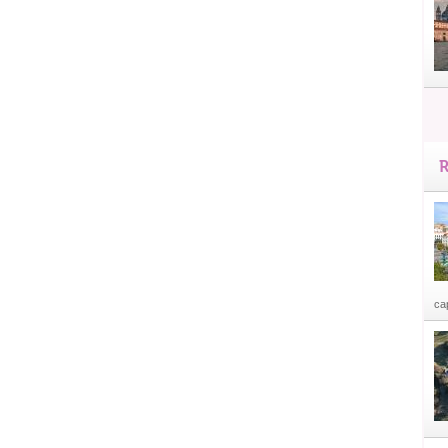
R
cap