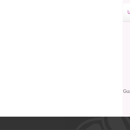
U
Gua