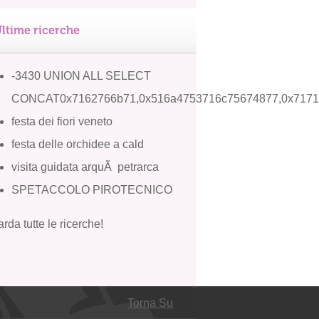
ltime ricerche
-3430 UNION ALL SELECT
CONCAT0x7162766b71,0x516a4753716c75674877,0x7171
festa dei fiori veneto
festa delle orchidee a cald
visita guidata arquÃ petrarca
SPETACCOLO PIROTECNICO
rda tutte le ricerche!
Torna Su