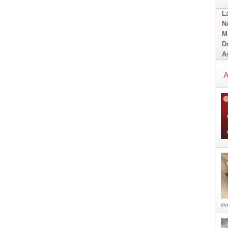
L
No
Me
D
A
A
eve