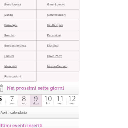
Beneficenza
Gare-Sportive
Danza
Manifestazioni
Convegni
Riti-Religiosi
Reading
Escursioni
Enogastronomia
Discobar
Raduni
Rave Party
Memoriali
Mostre-Mercato
Rievocazioni
Nei prossimi sette giorni
6
7
8
9
10
11
12
io
ven
sab
dom
lun
mar
mer
Apri il calendario
ltimi eventi inseriti