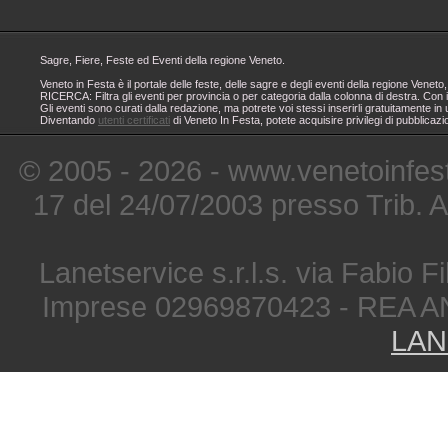
Sagre, Fiere, Feste ed Eventi della regione Veneto.
Veneto in Festa è il portale delle feste, delle sagre e degli eventi della regione Ven
RICERCA: Filtra gli eventi per provincia o per categoria dalla colonna di destra. Con i
Gli eventi sono curati dalla redazione, ma potrete voi stessi inserirli gratuitamente i
Diventando
utenti certificati
di Veneto In Festa, potete acquisire privilegi di pubblicaz
© 2005 - 2026 - www.venetoinfest
17 del 24/07/2003 presso Trib. 
Lanetservice s.r.l.s. via Fabio Fi
Imprese 02969870423 - REA A
LAN