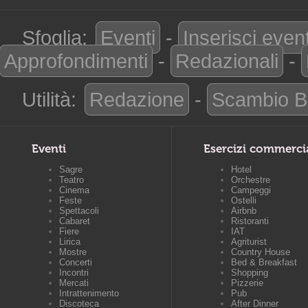
Sfoglia:
Eventi
-
Inserisci even
Approfondimenti
-
Redazionali
-
Utilità:
Redazione
-
Scambio B
Eventi
Esercizi commerci
Sagre
Hotel
Teatro
Orchestre
Cinema
Campeggi
Feste
Ostelli
Spettacoli
Airbnb
Cabaret
Ristoranti
Fiere
IAT
Lirica
Agriturist
Mostre
Country House
Concerti
Bed & Breakfast
Incontri
Shopping
Mercati
Pizzerie
Intrattenimento
Pub
Discoteca
After Dinner