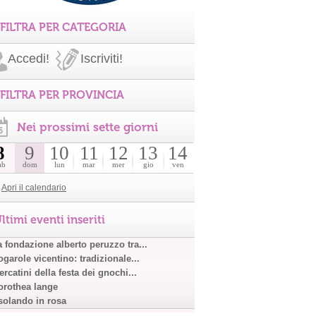
FILTRA PER CATEGORIA
Accedi!
Iscriviti!
FILTRA PER PROVINCIA
Nei prossimi sette giorni
8
9
10
11
12
13
14
ab
dom
lun
mar
mer
gio
ven
Apri il calendario
ltimi eventi inseriti
a fondazione alberto peruzzo tra...
garole vicentino: tradizionale...
rcatini della festa dei gnochi...
orothea lange
solando in rosa