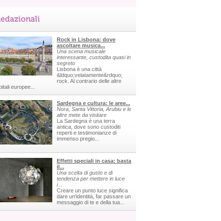
edazionali
Rock in Lisbona: dove
ascoltare musica...
Una scena musicale
interessante, custodita quasi in
segreto
Lisbona è una città
&ldquo;velatamente&rdquo;
rock. Al contrario delle altre
itali europee...
Sardegna e cultura: le aree...
Nora, Santa Vittoria, Arubiu e le
altre mete da visitare
La Sardegna è una terra
antica, dove sono custoditi
reperti e testimonianze di
immenso pregio...
Effetti speciali in casa: basta
il...
Una scelta di gusto e di
tendenza per mettere in luce
i...
Creare un punto luce significa
dare un'identità, far passare un
messaggio di te e della tua...