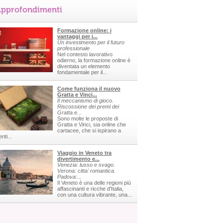
pprofondimenti
Formazione online: i
vantaggi per i...
Un investimento per il futuro
professionale
Nel contesto lavorativo
odierno, la formazione online è
diventata un elemento
fondamentale per il...
Come funziona il nuovo
Gratta e Vinci...
Il meccanismo di gioco.
Riscossione dei premi dei
Gratta e...
Sono molte le proposte di
Gratta e Vinci, sia online che
cartacee, che si ispirano a
nti...
Viaggio in Veneto tra
divertimento e...
Venezia: lusso e svago.
Verona: citta' romantica.
Padova:...
Il Veneto è una delle regioni più
affascinanti e ricche d'Italia,
con una cultura vibrante, una...