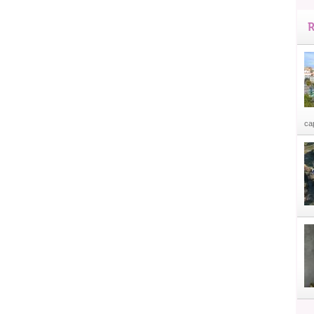
R
cap