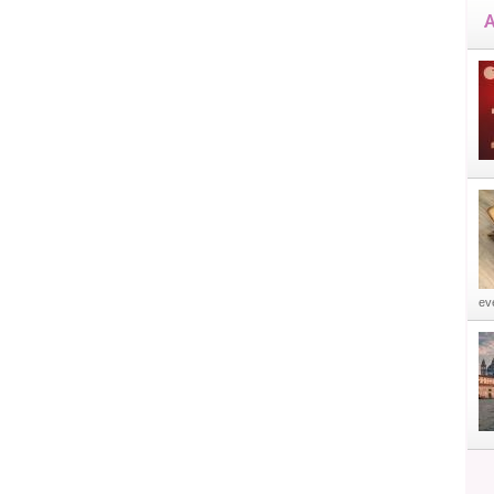
A
eve