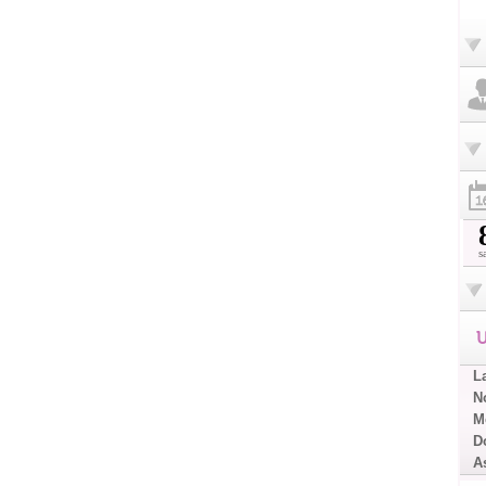
s
U
L
No
Me
D
A