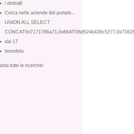
i distratti
Cerca nelle aziende del portale...
UNION ALL SELECT
CONCAT0x7171786a71,0x664f706d524b426c5277,0x7162
dal 17
brendola
rda tutte le ricerche!