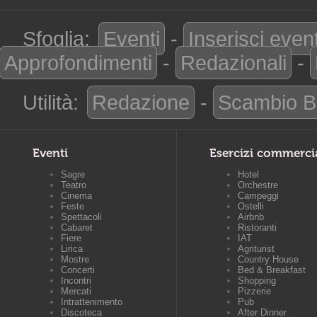
Sfoglia:
Eventi
-
Inserisci even
Approfondimenti
-
Redazionali
-
Utilità:
Redazione
-
Scambio B
Eventi
Esercizi commerci
Sagre
Hotel
Teatro
Orchestre
Cinema
Campeggi
Feste
Ostelli
Spettacoli
Airbnb
Cabaret
Ristoranti
Fiere
IAT
Lirica
Agriturist
Mostre
Country House
Concerti
Bed & Breakfast
Incontri
Shopping
Mercati
Pizzerie
Intrattenimento
Pub
Discoteca
After Dinner