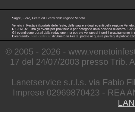
Sagre, Fiere, Feste ed Eventi della regione Veneto.
Veneto in Festa è il portale delle feste, delle sagre e degli eventi della regione Ven
RICERCA: Filtra gli eventi per provincia o per categoria dalla colonna di destra. Con i
Gli eventi sono curati dalla redazione, ma potrete voi stessi inserirli gratuitamente i
Diventando
utenti certificati
di Veneto In Festa, potete acquisire privilegi di pubblicaz
© 2005 - 2026 - www.venetoinfest
17 del 24/07/2003 presso Trib. 
Lanetservice s.r.l.s. via Fabio Fi
Imprese 02969870423 - REA A
LAN