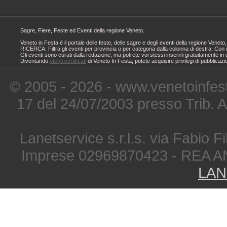
Sagre, Fiere, Feste ed Eventi della regione Veneto.
Veneto in Festa è il portale delle feste, delle sagre e degli eventi della regione Ven
RICERCA: Filtra gli eventi per provincia o per categoria dalla colonna di destra. Con i
Gli eventi sono curati dalla redazione, ma potrete voi stessi inserirli gratuitamente i
Diventando
utenti certificati
di Veneto In Festa, potete acquisire privilegi di pubblicaz
© 2005 - 2026 - www.venetoinfest
17 del 24/07/2003 presso Trib. 
Lanetservice s.r.l.s. via Fabio Fi
Imprese 02969870423 - REA A
LAN