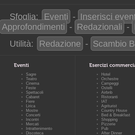
Sfoglia:
Eventi
-
Inserisci even
Approfondimenti
-
Redazionali
-
Utilità:
Redazione
-
Scambio B
Eventi
Esercizi commerci
Sagre
Hotel
Teatro
Orchestre
Cinema
Campeggi
Feste
Ostelli
Spettacoli
Airbnb
Cabaret
Ristoranti
Fiere
IAT
Lirica
Agriturist
Mostre
Country House
Concerti
Bed & Breakfast
Incontri
Shopping
Mercati
Pizzerie
Intrattenimento
Pub
Discoteca
After Dinner