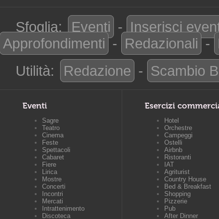
Sfoglia:
Eventi
-
Inserisci even
Approfondimenti
-
Redazionali
-
Utilità:
Redazione
-
Scambio B
Eventi
Esercizi commerci
Sagre
Hotel
Teatro
Orchestre
Cinema
Campeggi
Feste
Ostelli
Spettacoli
Airbnb
Cabaret
Ristoranti
Fiere
IAT
Lirica
Agriturist
Mostre
Country House
Concerti
Bed & Breakfast
Incontri
Shopping
Mercati
Pizzerie
Intrattenimento
Pub
Discoteca
After Dinner