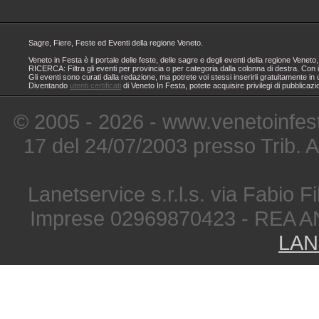
Sagre, Fiere, Feste ed Eventi della regione Veneto.
Veneto in Festa è il portale delle feste, delle sagre e degli eventi della regione Ven
RICERCA: Filtra gli eventi per provincia o per categoria dalla colonna di destra. Con i
Gli eventi sono curati dalla redazione, ma potrete voi stessi inserirli gratuitamente i
Diventando
utenti certificati
di Veneto In Festa, potete acquisire privilegi di pubblicaz
© 2005 - 2026 - www.venetoinfest
17 del 24/07/2003 presso Trib. 
Lanetservice s.r.l.s. via Fabio Fi
Imprese 02969870423 - REA A
LAN