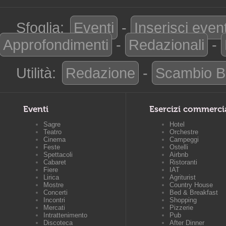
Sfoglia:
Eventi
-
Inserisci even
Approfondimenti
-
Redazionali
-
Utilità:
Redazione
-
Scambio B
Eventi
Esercizi commerci
Sagre
Hotel
Teatro
Orchestre
Cinema
Campeggi
Feste
Ostelli
Spettacoli
Airbnb
Cabaret
Ristoranti
Fiere
IAT
Lirica
Agriturist
Mostre
Country House
Concerti
Bed & Breakfast
Incontri
Shopping
Mercati
Pizzerie
Intrattenimento
Pub
Discoteca
After Dinner