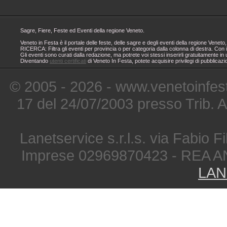
Sagre, Fiere, Feste ed Eventi della regione Veneto.
Veneto in Festa è il portale delle feste, delle sagre e degli eventi della regione Ven
RICERCA: Filtra gli eventi per provincia o per categoria dalla colonna di destra. Con i
Gli eventi sono curati dalla redazione, ma potrete voi stessi inserirli gratuitamente i
Diventando
utenti certificati
di Veneto In Festa, potete acquisire privilegi di pubblicaz
© 2005 - 2026 - www.venetoinfest
17 del 24/07/2003 presso Trib. 
Lanetservice s.r.l.s. via Fabio Fi
Imprese 02969870423 - REA A
LAN