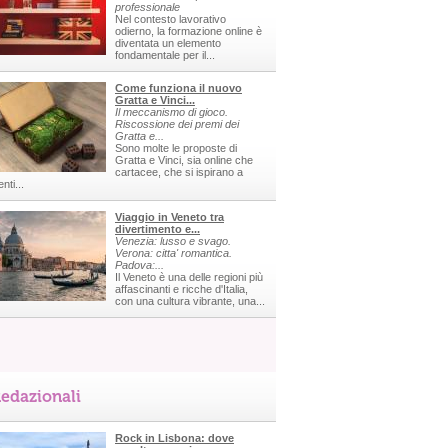
professionale
Nel contesto lavorativo
odierno, la formazione online è
diventata un elemento
fondamentale per il...
Come funziona il nuovo
Gratta e Vinci...
Il meccanismo di gioco.
Riscossione dei premi dei
Gratta e...
Sono molte le proposte di
Gratta e Vinci, sia online che
cartacee, che si ispirano a
nti...
Viaggio in Veneto tra
divertimento e...
Venezia: lusso e svago.
Verona: citta' romantica.
Padova:...
Il Veneto è una delle regioni più
affascinanti e ricche d'Italia,
con una cultura vibrante, una...
edazionali
Rock in Lisbona: dove