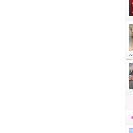
eve
R