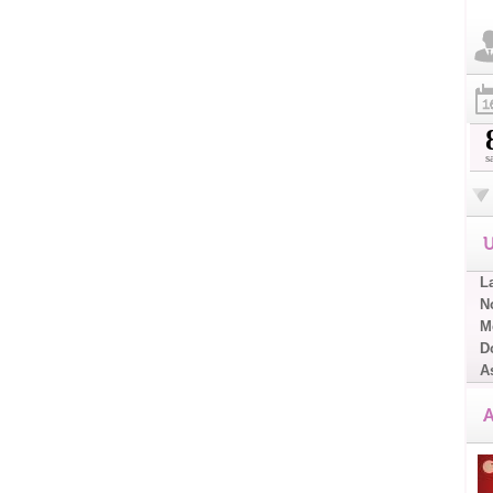
s
U
L
No
Me
D
A
A