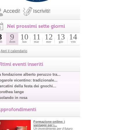
Accedi!
Iscriviti!
Nei prossimi sette giorni
8
9
10
11
12
13
14
ab
dom
lun
mar
mer
gio
ven
Apri il calendario
ltimi eventi inseriti
a fondazione alberto peruzzo tra...
garole vicentino: tradizionale...
rcatini della festa dei gnochi...
orothea lange
solando in rosa
pprofondimenti
Formazione online: i
vantaggi per i...
Un investimento per il futuro