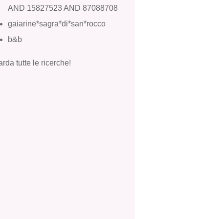
AND 15827523 AND 87088708
gaiarine*sagra*di*san*rocco
b&b
rda tutte le ricerche!