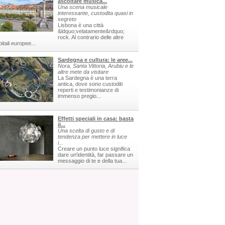
ascoltare musica...
Una scena musicale
interessante, custodita quasi in
segreto
Lisbona è una città
&ldquo;velatamente&rdquo;
rock. Al contrario delle altre
itali europee...
Sardegna e cultura: le aree...
Nora, Santa Vittoria, Arubiu e le
altre mete da visitare
La Sardegna è una terra
antica, dove sono custoditi
reperti e testimonianze di
immenso pregio...
Effetti speciali in casa: basta
il...
Una scelta di gusto e di
tendenza per mettere in luce
i...
Creare un punto luce significa
dare un'identità, far passare un
messaggio di te e della tua...