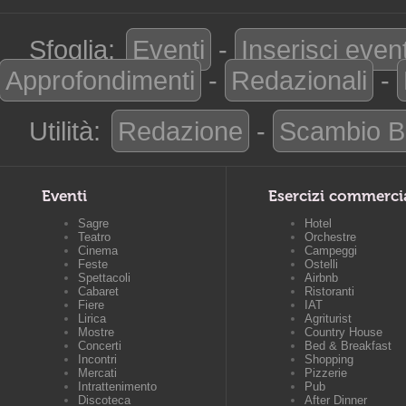
Sfoglia:
Eventi
-
Inserisci even
Approfondimenti
-
Redazionali
-
Utilità:
Redazione
-
Scambio B
Eventi
Esercizi commerci
Sagre
Hotel
Teatro
Orchestre
Cinema
Campeggi
Feste
Ostelli
Spettacoli
Airbnb
Cabaret
Ristoranti
Fiere
IAT
Lirica
Agriturist
Mostre
Country House
Concerti
Bed & Breakfast
Incontri
Shopping
Mercati
Pizzerie
Intrattenimento
Pub
Discoteca
After Dinner