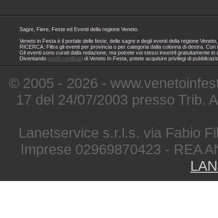
Sagre, Fiere, Feste ed Eventi della regione Veneto.
Veneto in Festa è il portale delle feste, delle sagre e degli eventi della regione Ven
RICERCA: Filtra gli eventi per provincia o per categoria dalla colonna di destra. Con i
Gli eventi sono curati dalla redazione, ma potrete voi stessi inserirli gratuitamente i
Diventando
utenti certificati
di Veneto In Festa, potete acquisire privilegi di pubblicaz
© 2005 - 2026 - www.venetoinfest
17 del 24/07/2003 presso Trib. 
Lanetservice s.r.l.s. via Fabio Fi
Imprese 02969870423 - REA A
LAN