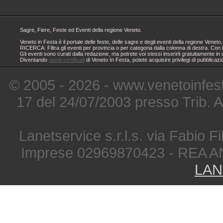
Sagre, Fiere, Feste ed Eventi della regione Veneto.
Veneto in Festa è il portale delle feste, delle sagre e degli eventi della regione Ven
RICERCA: Filtra gli eventi per provincia o per categoria dalla colonna di destra. Con i
Gli eventi sono curati dalla redazione, ma potrete voi stessi inserirli gratuitamente i
Diventando
utenti certificati
di Veneto In Festa, potete acquisire privilegi di pubblicaz
© 2005 - 2026 - www.venetoinfest
17 del 24/07/2003 presso Trib. 
Lanetservice s.r.l.s. via Fabio Fi
Imprese 02969870423 - REA A
LAN