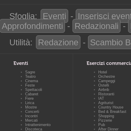
Sfoglia:
Eventi
-
Inserisci even
Approfondimenti
-
Redazionali
-
Utilità:
Redazione
-
Scambio B
Eventi
Esercizi commerci
Sagre
Hotel
Teatro
Orchestre
Cinema
Campeggi
Feste
Ostelli
Spettacoli
Airbnb
Cabaret
Ristoranti
Fiere
IAT
Lirica
Agriturist
Mostre
Country House
Concerti
Bed & Breakfast
Incontri
Shopping
Mercati
Pizzerie
Intrattenimento
Pub
Discoteca
After Dinner