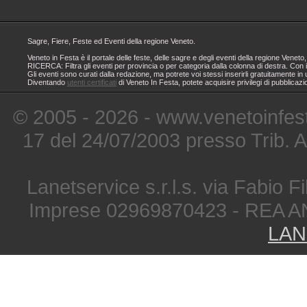
Sagre, Fiere, Feste ed Eventi della regione Veneto.
Veneto in Festa è il portale delle feste, delle sagre e degli eventi della regione Ven
RICERCA: Filtra gli eventi per provincia o per categoria dalla colonna di destra. Con i
Gli eventi sono curati dalla redazione, ma potrete voi stessi inserirli gratuitamente i
Diventando
utenti certificati
di Veneto In Festa, potete acquisire privilegi di pubblicaz
© 2005 - 2026 - www.venetoinfest
17 del 24/07/2003 presso Trib. 
Lanetservice s.r.l.s. via Fabio Fi
Imprese 02969870423 - REA A
LAN