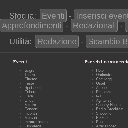
Sfoglia:
Eventi
-
Inserisci even
Approfondimenti
-
Redazionali
-
Utilità:
Redazione
-
Scambio B
Eventi
Esercizi commerci
Sagre
Hotel
Teatro
Orchestre
Cinema
Campeggi
Feste
Ostelli
Spettacoli
Airbnb
Cabaret
Ristoranti
Fiere
IAT
Lirica
Agriturist
Mostre
Country House
Concerti
Bed & Breakfast
Incontri
Shopping
Mercati
Pizzerie
Intrattenimento
Pub
Discoteca
After Dinner