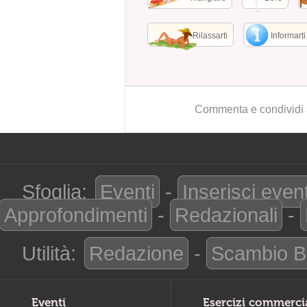
Rilassarti
Informarti
Commenta e condividi 
Sfoglia:
Eventi
-
Inserisci even
Approfondimenti
-
Redazionali
-
Utilità:
Redazione
-
Scambio B
Eventi
Esercizi commerci