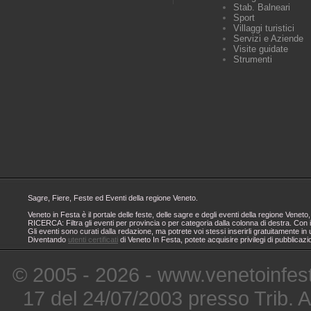
Stab. Balneari
Sport
Villaggi turistici
Servizi e Aziende
Visite guidate
Strumenti
Sagre, Fiere, Feste ed Eventi della regione Veneto.
Veneto in Festa è il portale delle feste, delle sagre e degli eventi della regione Ven
RICERCA: Filtra gli eventi per provincia o per categoria dalla colonna di destra. Con i
Gli eventi sono curati dalla redazione, ma potrete voi stessi inserirli gratuitamente i
Diventando
utenti certificati
di Veneto In Festa, potete acquisire privilegi di pubblicaz
© 2005 - 2026 - www.venetoinfest
17 del 24/07/2003 presso Trib. 