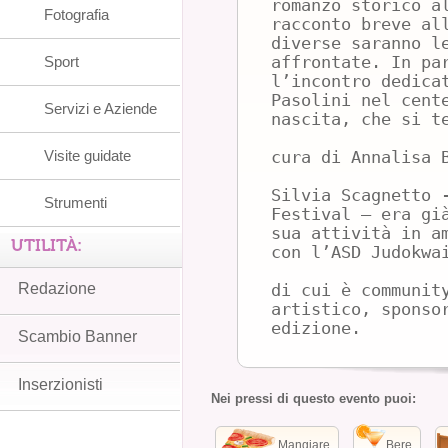
romanzo storico a
Fotografia
racconto breve al
diverse saranno l
Sport
affrontate. In pa
l’incontro dedica
Pasolini nel cent
Servizi e Aziende
nascita, che si t
Visite guidate
cura di Annalisa 
Silvia Scagnetto 
Strumenti
Festival – era gi
sua attività in a
UTILITÀ:
con l’ASD Judokwa
Redazione
di cui è communit
artistico, sponso
edizione.
Scambio Banner
Inserzionisti
Nei pressi di questo evento puoi:
Mangiare
Bere