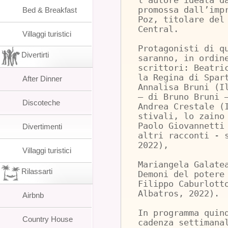
l’autore ideata d
promossa dall’imp
Bed & Breakfast
Poz, titolare del
Central.
Villaggi turistici
Protagonisti di q
Divertirti
saranno, in ordin
scrittori: Beatri
la Regina di Spar
After Dinner
Annalisa Bruni (I
– di Bruno Bruni 
Discoteche
Andrea Crestale (
stivali, lo zaino
Paolo Giovannetti
Divertimenti
altri racconti - 
2022),
Villaggi turistici
Mariangela Galate
Rilassarti
Demoni del potere
Filippo Caburlott
Albatros, 2022).
Airbnb
In programma quin
Country House
cadenza settimana