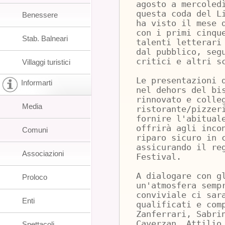
agosto a mercoled
questa coda del L
Benessere
ha visto il mese 
con i primi cinqu
Stab. Balneari
talenti letterari
dal pubblico, seg
critici e altri s
Villaggi turistici
Le presentazioni 
Informarti
nel dehors del bi
rinnovato e colle
Media
ristorante/pizzer
fornire l'abitual
offrirà agli inco
Comuni
riparo sicuro in 
assicurando il re
Associazioni
Festival.
A dialogare con g
Proloco
un'atmosfera semp
conviviale ci sar
Enti
qualificati e com
Zanferrari, Sabri
Caverzan, Attilio
Spettacoli