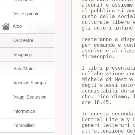
alcuni) e assieme
al pubblico si an
Visite guidate
gusto della socia
culturale libero 
Altro
gli autori infine
resteranno a disp
Orchestre
per domande e con
assolvere al clas
Shopping
firmacopie.
I libri presentat
Auto/Moto
collaborazione co
Michele di Mestre
Agenzie Stampa
degli stessi auto
acquistabili dura
che, ricordiamo, 
Viaggi Escursioni
ore 18.45.
Informatica
In questa seconda
Central Literary 
generi letterari 
Immobiliari
all'attenzione de