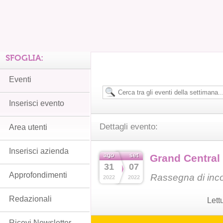
SFOGLIA:
Eventi
Inserisci evento
Dettagli evento:
Area utenti
Inserisci azienda
ago
set
Grand Central 
31
07
Approfondimenti
Rassegna di incon
2022
2022
Redazionali
Lett
Ricevi Newsletter