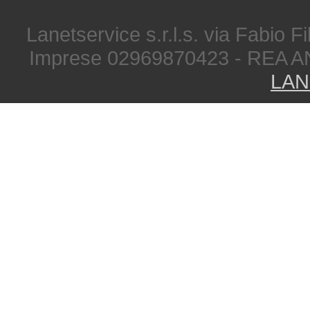
Lanetservice s.r.l.s. via Fabio Fi
Imprese 02969870423 - REA A
LAN