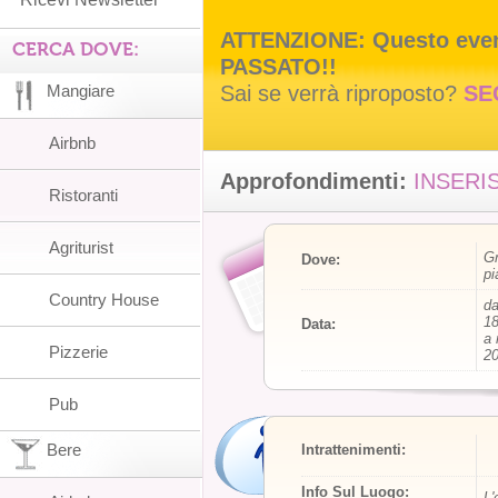
ATTENZIONE: Questo event
CERCA DOVE:
PASSATO!!
Sai se verrà riproposto?
SE
Mangiare
Airbnb
Approfondimenti:
INSERIS
Ristoranti
Agriturist
Gr
Dove:
pi
Country House
da
18
Data:
a 
Pizzerie
20
Pub
Bere
Intrattenimenti:
Info Sul Luogo:
L'