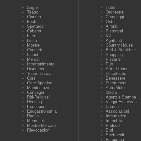
Sagre
Hotel
Teatro
Orchestre
Cinema
Campeggi
Feste
Ostelli
Spettacoli
Airbnb
Cabaret
Ristoranti
Fiere
IAT
Lirica
Agriturist
Mostre
Country House
Concerti
Bed & Breakfast
Incontri
Shopping
Mercati
Pizzerie
Intrattenimento
Pub
Discoteca
After Dinner
Teatro-Danza
Discoteche
Corsi
Benessere
Gare-Sportive
Divertimenti
Manifestazioni
Auto/Moto
Convegni
Media
Riti-Religiosi
Agenzie Stampa
Reading
Viaggi Escursioni
Escursioni
Comuni
Enogastronomia
Associazioni
Raduni
Informatica
Memoriali
Immobiliari
Mostre-Mercato
Proloco
Rievocazioni
Enti
Spettacoli
Fotografia