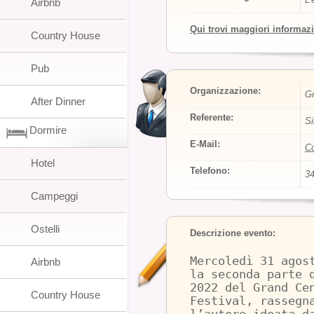
Airbnb
Qui trovi maggiori informaz
Country House
Pub
Organizzazione:
Gr
After Dinner
Referente:
Si
Dormire
E-Mail:
Co
Hotel
Telefono:
3
Campeggi
Ostelli
Descrizione evento:
Mercoledì 31 agos
Airbnb
la seconda parte 
2022 del Grand Ce
Country House
Festival, rassegn