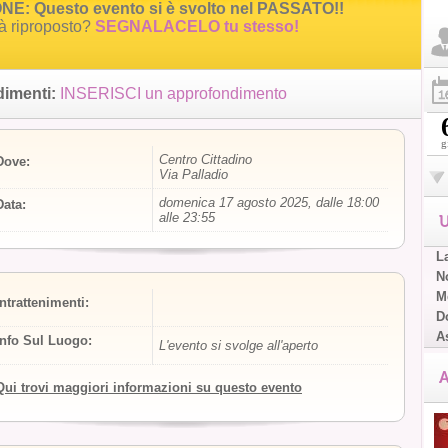
E: Questo evento si è svolto nel PASSATO!!
rà riproposto?
SEGNALACELO tu stesso!
imenti:
INSERISCI un approfondimento
g
Centro Cittadino
Dove:
Via Palladio
domenica 17 agosto 2025, dalle 18:00
Data:
alle 23:55
U
L
No
Me
Intrattenimenti:
D
A
Info Sul Luogo:
L'evento si svolge all'aperto
A
Qui trovi maggiori informazioni su questo evento