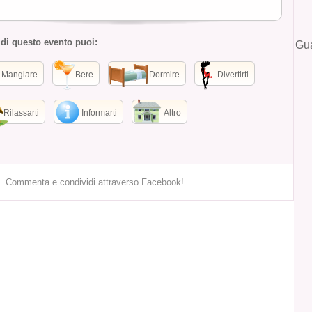
 di questo evento puoi:
Gua
Mangiare
Bere
Dormire
Divertirti
Rilassarti
Informarti
Altro
Commenta e condividi attraverso Facebook!