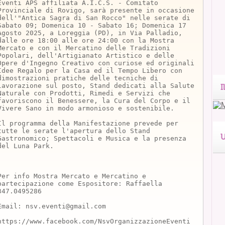
Eventi APS affiliata A.I.C.S. - Comitato
Provinciale di Rovigo, sarà presente in occasione
dell'"Antica Sagra di San Rocco" nelle serate di
Sabato 09; Domenica 10 - Sabato 16; Domenica 17
Agosto 2025, a Loreggia (PD), in Via Palladio,
dalle ore 18:00 alle ore 24:00 con la Mostra
Mercato e con il Mercatino delle Tradizioni
Popolari, dell'Artigianato Artistico e delle
Opere d'Ingegno Creativo con curiose ed originali
Idee Regalo per la Casa ed il Tempo Libero con
dimostrazioni pratiche delle tecniche di
lavorazione sul posto, Stand dedicati alla Salute
I
Naturale con Prodotti, Rimedi e Servizi che
favoriscono il Benessere, la Cura del Corpo e il
Vivere Sano in modo armonioso e sostenibile.
Il programma della Manifestazione prevede per
tutte le serate l'apertura dello Stand
U
Gastronomico; Spettacoli e Musica e la presenza
del Luna Park.
Per info Mostra Mercato e Mercatino e
partecipazione come Espositore: Raffaella
347.0495286
Email: nsv.eventi@gmail.com
https://www.facebook.com/NsvOrganizzazioneEventi