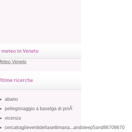
l meteo in Veneto
ltime ricerche
abano
pellegrinaggio a baselga di pinÃ¨
vicenza
cercatraglieventidellasettimana...andsleep5and86708670