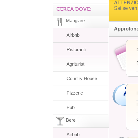
ATTENZION
Sai se ver
CERCA DOVE:
Mangiare
Approfond
Airbnb
Ristoranti
Agriturist
Country House
Pizzerie
Pub
Bere
Airbnb