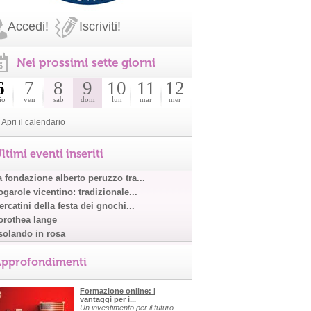
Accedi!
Iscriviti!
Nei prossimi sette giorni
6
7
8
9
10
11
12
io
ven
sab
dom
lun
mar
mer
Apri il calendario
ltimi eventi inseriti
a fondazione alberto peruzzo tra...
garole vicentino: tradizionale...
rcatini della festa dei gnochi...
orothea lange
solando in rosa
pprofondimenti
Formazione online: i
vantaggi per i...
Un investimento per il futuro