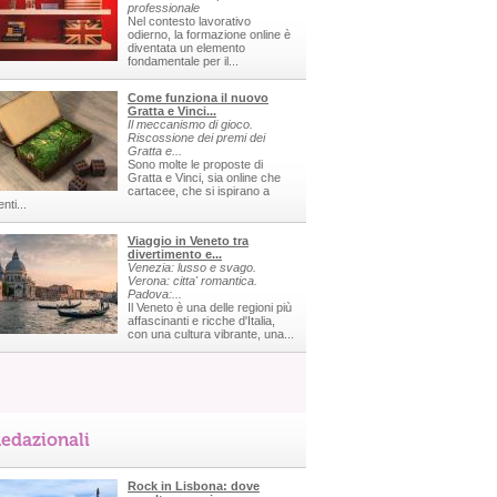
professionale
Nel contesto lavorativo
odierno, la formazione online è
diventata un elemento
fondamentale per il...
Come funziona il nuovo
Gratta e Vinci...
Il meccanismo di gioco.
Riscossione dei premi dei
Gratta e...
Sono molte le proposte di
Gratta e Vinci, sia online che
cartacee, che si ispirano a
nti...
Viaggio in Veneto tra
divertimento e...
Venezia: lusso e svago.
Verona: citta' romantica.
Padova:...
Il Veneto è una delle regioni più
affascinanti e ricche d'Italia,
con una cultura vibrante, una...
edazionali
Rock in Lisbona: dove