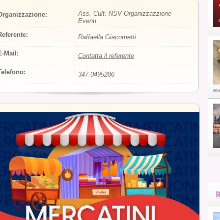
Ass. Cult. NSV Organizzazzione
Organizzazione:
Eventi
Referente:
Raffaella Giacometti
E-Mail:
Contatta il referente
Telefono:
347.0495286
eve
R