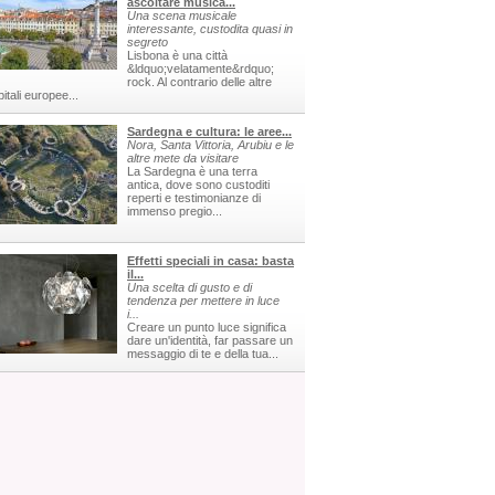
ascoltare musica...
Una scena musicale
interessante, custodita quasi in
segreto
Lisbona è una città
&ldquo;velatamente&rdquo;
rock. Al contrario delle altre
itali europee...
Sardegna e cultura: le aree...
Nora, Santa Vittoria, Arubiu e le
altre mete da visitare
La Sardegna è una terra
antica, dove sono custoditi
reperti e testimonianze di
immenso pregio...
Effetti speciali in casa: basta
il...
Una scelta di gusto e di
tendenza per mettere in luce
i...
Creare un punto luce significa
dare un'identità, far passare un
messaggio di te e della tua...