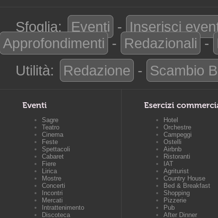
Sfoglia:
Eventi
-
Inserisci even
Approfondimenti
-
Redazionali
-
Utilità:
Redazione
-
Scambio B
Eventi
Esercizi commerci
Sagre
Hotel
Teatro
Orchestre
Cinema
Campeggi
Feste
Ostelli
Spettacoli
Airbnb
Cabaret
Ristoranti
Fiere
IAT
Lirica
Agriturist
Mostre
Country House
Concerti
Bed & Breakfast
Incontri
Shopping
Mercati
Pizzerie
Intrattenimento
Pub
Discoteca
After Dinner