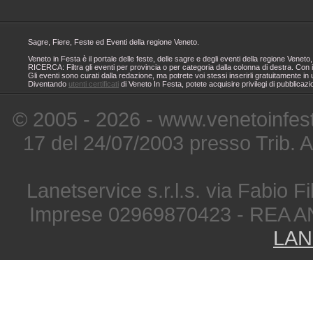
Sagre, Fiere, Feste ed Eventi della regione Veneto.
Veneto in Festa è il portale delle feste, delle sagre e degli eventi della regione Ven
RICERCA: Filtra gli eventi per provincia o per categoria dalla colonna di destra. Con i
Gli eventi sono curati dalla redazione, ma potrete voi stessi inserirli gratuitamente i
Diventando
utenti certificati
di Veneto In Festa, potete acquisire privilegi di pubblicaz
© 2005 - 2026 - www.venetoinfest
17 del 24/07/2003 presso Trib. 
Lanetservice s.r.l.s. via Fabio Fi
Imprese 02969870423 - REA A
LAN