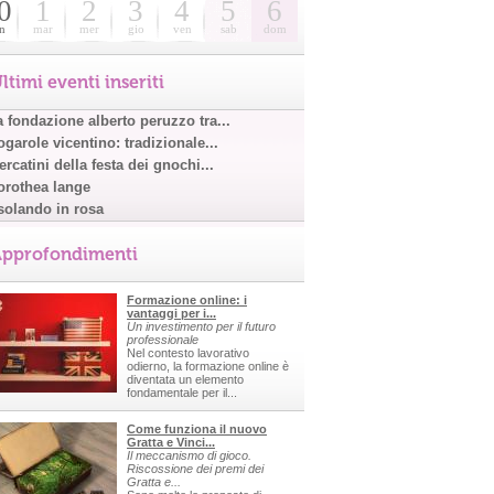
0
1
2
3
4
5
6
n
mar
mer
gio
ven
sab
dom
ltimi eventi inseriti
a fondazione alberto peruzzo tra...
garole vicentino: tradizionale...
rcatini della festa dei gnochi...
orothea lange
solando in rosa
pprofondimenti
Formazione online: i
vantaggi per i...
Un investimento per il futuro
professionale
Nel contesto lavorativo
odierno, la formazione online è
diventata un elemento
fondamentale per il...
Come funziona il nuovo
Gratta e Vinci...
Il meccanismo di gioco.
Riscossione dei premi dei
Gratta e...