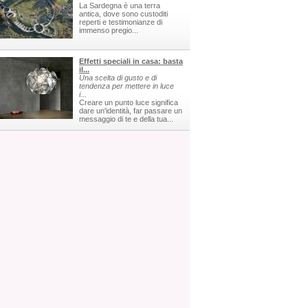
La Sardegna è una terra
antica, dove sono custoditi
reperti e testimonianze di
immenso pregio...
Effetti speciali in casa: basta
il...
Una scelta di gusto e di
tendenza per mettere in luce
i...
Creare un punto luce significa
dare un'identità, far passare un
messaggio di te e della tua...