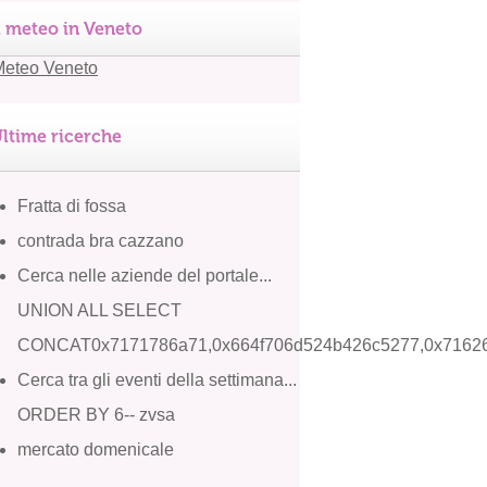
l meteo in Veneto
ltime ricerche
Fratta di fossa
contrada bra cazzano
Cerca nelle aziende del portale...
UNION ALL SELECT
CONCAT0x7171786a71,0x664f706d524b426c5277,0x7162
Cerca tra gli eventi della settimana...
ORDER BY 6-- zvsa
mercato domenicale