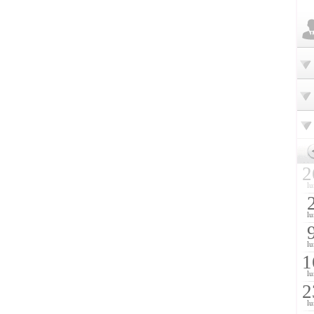
2
lu
lu
lu
1
lu
2
lu