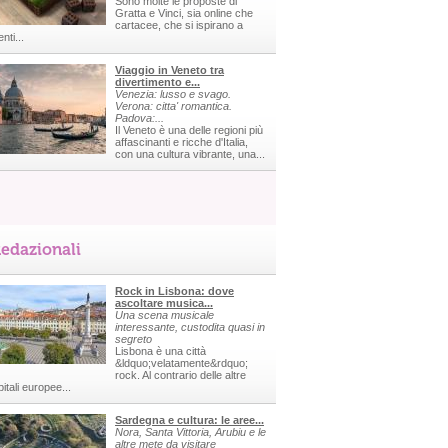
Sono molte le proposte di
Gratta e Vinci, sia online che
cartacee, che si ispirano a
nti...
Viaggio in Veneto tra
divertimento e...
Venezia: lusso e svago.
Verona: citta' romantica.
Padova:...
Il Veneto è una delle regioni più
affascinanti e ricche d'Italia,
con una cultura vibrante, una...
edazionali
Rock in Lisbona: dove
ascoltare musica...
Una scena musicale
interessante, custodita quasi in
segreto
Lisbona è una città
&ldquo;velatamente&rdquo;
rock. Al contrario delle altre
itali europee...
Sardegna e cultura: le aree...
Nora, Santa Vittoria, Arubiu e le
altre mete da visitare