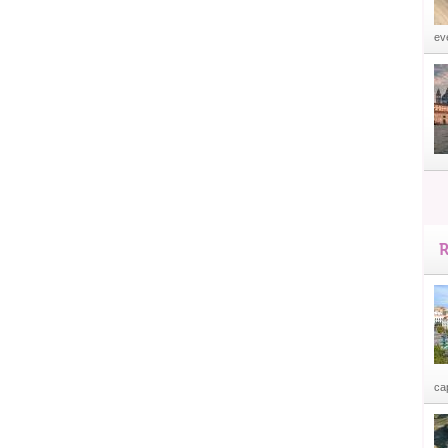
eve
R
cap