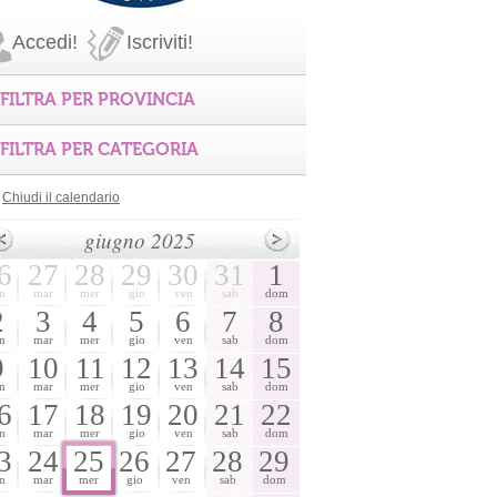
Accedi!
Iscriviti!
FILTRA PER PROVINCIA
FILTRA PER CATEGORIA
Chiudi il calendario
giugno 2025
6
27
28
29
30
31
1
n
mar
mer
gio
ven
sab
dom
2
3
4
5
6
7
8
n
mar
mer
gio
ven
sab
dom
9
10
11
12
13
14
15
n
mar
mer
gio
ven
sab
dom
6
17
18
19
20
21
22
n
mar
mer
gio
ven
sab
dom
3
24
25
26
27
28
29
n
mar
mer
gio
ven
sab
dom