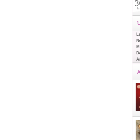
3
lu
U
L
No
Me
D
A
A