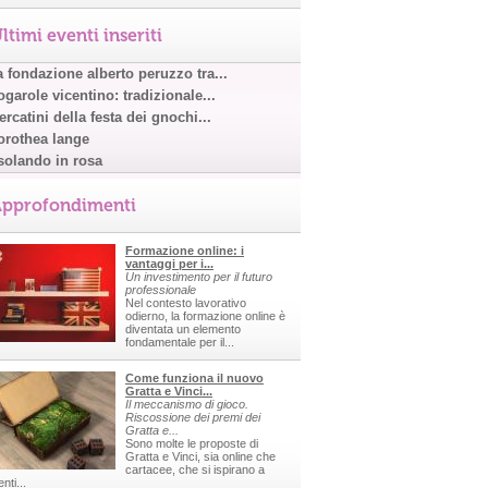
ltimi eventi inseriti
a fondazione alberto peruzzo tra...
garole vicentino: tradizionale...
rcatini della festa dei gnochi...
orothea lange
solando in rosa
pprofondimenti
Formazione online: i
vantaggi per i...
Un investimento per il futuro
professionale
Nel contesto lavorativo
odierno, la formazione online è
diventata un elemento
fondamentale per il...
Come funziona il nuovo
Gratta e Vinci...
Il meccanismo di gioco.
Riscossione dei premi dei
Gratta e...
Sono molte le proposte di
Gratta e Vinci, sia online che
cartacee, che si ispirano a
nti...