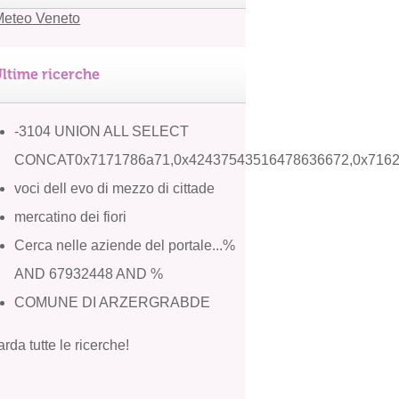
ltime ricerche
-3104 UNION ALL SELECT
CONCAT0x7171786a71,0x42437543516478636672,0x716
voci dell evo di mezzo di cittade
mercatino dei fiori
Cerca nelle aziende del portale...%
AND 67932448 AND %
COMUNE DI ARZERGRABDE
rda tutte le ricerche!