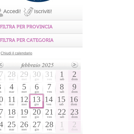
Accedi!
Iscriviti!
FILTRA PER PROVINCIA
FILTRA PER CATEGORIA
Chiudi il calendario
febbraio 2025
7
28
29
30
31
1
2
n
mar
mer
gio
ven
sab
dom
3
4
5
6
7
8
9
n
mar
mer
gio
ven
sab
dom
0
11
12
13
14
15
16
n
mar
mer
gio
ven
sab
dom
7
18
19
20
21
22
23
n
mar
mer
gio
ven
sab
dom
4
25
26
27
28
1
2
n
mar
mer
gio
ven
sab
dom