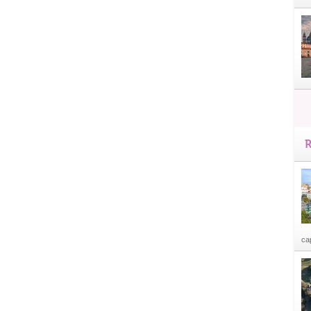
R
cap