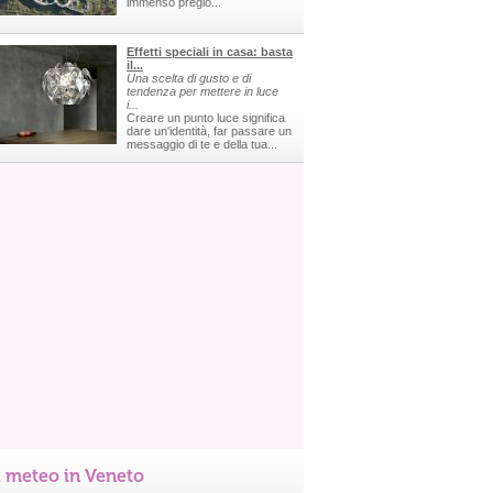
immenso pregio...
Effetti speciali in casa: basta
il...
Una scelta di gusto e di
tendenza per mettere in luce
i...
Creare un punto luce significa
dare un'identità, far passare un
messaggio di te e della tua...
l meteo in Veneto