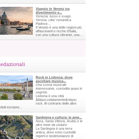
Viaggio in Veneto tra
divertimento e...
Venezia: lusso e svago.
Verona: citta' romantica.
Padova:...
Il Veneto è una delle regioni più
affascinanti e ricche d'Italia,
con una cultura vibrante, una...
edazionali
Rock in Lisbona: dove
ascoltare musica...
Una scena musicale
interessante, custodita quasi in
segreto
Lisbona è una città
&ldquo;velatamente&rdquo;
rock. Al contrario delle altre
itali europee...
Sardegna e cultura: le aree...
Nora, Santa Vittoria, Arubiu e le
altre mete da visitare
La Sardegna è una terra
antica, dove sono custoditi
reperti e testimonianze di