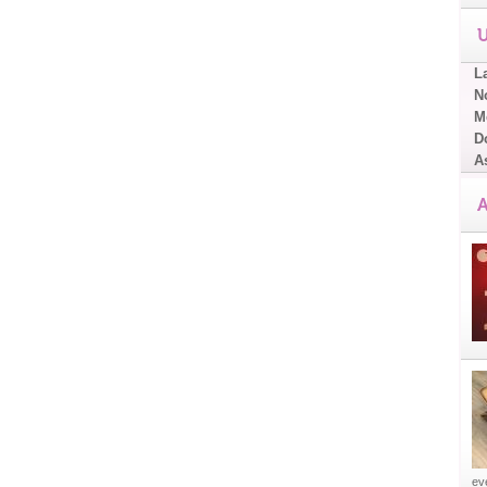
U
L
No
Me
D
A
A
eve