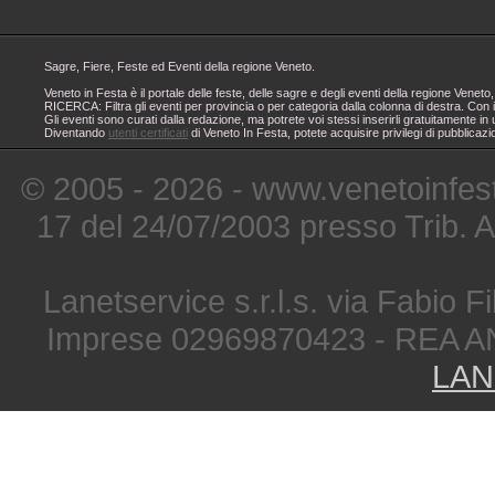
Sagre, Fiere, Feste ed Eventi della regione Veneto.
Veneto in Festa è il portale delle feste, delle sagre e degli eventi della regione Ven
RICERCA: Filtra gli eventi per provincia o per categoria dalla colonna di destra. Con i
Gli eventi sono curati dalla redazione, ma potrete voi stessi inserirli gratuitamente i
Diventando
utenti certificati
di Veneto In Festa, potete acquisire privilegi di pubblicaz
© 2005 - 2026 - www.venetoinfest
17 del 24/07/2003 presso Trib. 
Lanetservice s.r.l.s. via Fabio Fi
Imprese 02969870423 - REA A
LAN