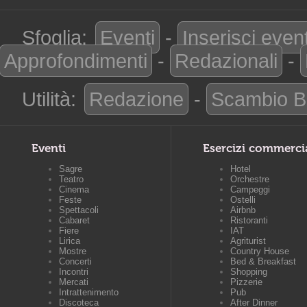
Sfoglia:
Eventi
-
Inserisci even
Approfondimenti
-
Redazionali
-
Utilità:
Redazione
-
Scambio B
Eventi
Esercizi commerci
Sagre
Hotel
Teatro
Orchestre
Cinema
Campeggi
Feste
Ostelli
Spettacoli
Airbnb
Cabaret
Ristoranti
Fiere
IAT
Lirica
Agriturist
Mostre
Country House
Concerti
Bed & Breakfast
Incontri
Shopping
Mercati
Pizzerie
Intrattenimento
Pub
Discoteca
After Dinner