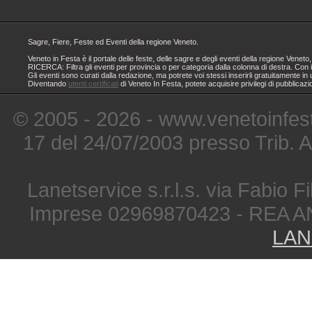
Sagre, Fiere, Feste ed Eventi della regione Veneto.
Veneto in Festa è il portale delle feste, delle sagre e degli eventi della regione Ven
RICERCA: Filtra gli eventi per provincia o per categoria dalla colonna di destra. Con i
Gli eventi sono curati dalla redazione, ma potrete voi stessi inserirli gratuitamente i
Diventando
utenti certificati
di Veneto In Festa, potete acquisire privilegi di pubblicaz
© 2005 - 2026 - www.venetoinfest
17 del 24/07/2003 presso Trib. 
Lanetservice s.r.l.s. via Fabio Fi
Imprese 02969870423 - REA A
LAN