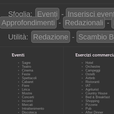
Sfoglia:
Eventi
-
Inserisci even
Approfondimenti
-
Redazionali
-
Utilità:
Redazione
-
Scambio B
Eventi
Esercizi commerci
Sagre
Hotel
Teatro
Orchestre
Cinema
Campeggi
Feste
Ostelli
Spettacoli
Airbnb
Cabaret
Ristoranti
Fiere
IAT
Lirica
Agriturist
Mostre
Country House
Concerti
Bed & Breakfast
Incontri
Shopping
Mercati
Pizzerie
Intrattenimento
Pub
Discoteca
After Dinner