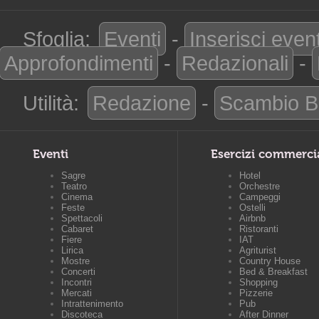
Sfoglia:
Eventi
-
Inserisci even
Approfondimenti
-
Redazionali
-
Utilità:
Redazione
-
Scambio B
Eventi
Esercizi commerci
Sagre
Hotel
Teatro
Orchestre
Cinema
Campeggi
Feste
Ostelli
Spettacoli
Airbnb
Cabaret
Ristoranti
Fiere
IAT
Lirica
Agriturist
Mostre
Country House
Concerti
Bed & Breakfast
Incontri
Shopping
Mercati
Pizzerie
Intrattenimento
Pub
Discoteca
After Dinner