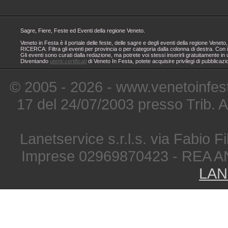
Sagre, Fiere, Feste ed Eventi della regione Veneto.
Veneto in Festa è il portale delle feste, delle sagre e degli eventi della regione Ven
RICERCA: Filtra gli eventi per provincia o per categoria dalla colonna di destra. Con i
Gli eventi sono curati dalla redazione, ma potrete voi stessi inserirli gratuitamente i
Diventando
utenti certificati
di Veneto In Festa, potete acquisire privilegi di pubblicaz
© 2005 - 2026 - www.venetoinfest
17 del 24/07/2003 presso Trib. 
Lanetservice s.r.l.s. via Fabio Fi
Imprese 02969870423 - REA A
LAN