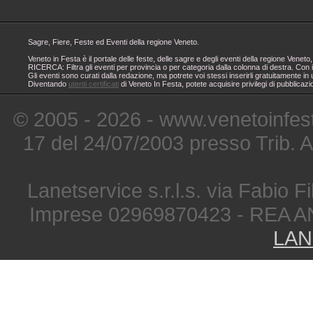
Sagre, Fiere, Feste ed Eventi della regione Veneto.
Veneto in Festa è il portale delle feste, delle sagre e degli eventi della regione Ven
RICERCA: Filtra gli eventi per provincia o per categoria dalla colonna di destra. Con i
Gli eventi sono curati dalla redazione, ma potrete voi stessi inserirli gratuitamente i
Diventando
utenti certificati
di Veneto In Festa, potete acquisire privilegi di pubblicaz
© 2005 - 2026 - www.venetoinfest
17 del 24/07/2003 presso Trib. 
Lanetservice s.r.l.s. via Fabio Fi
Imprese 02969870423 - REA A
LAN