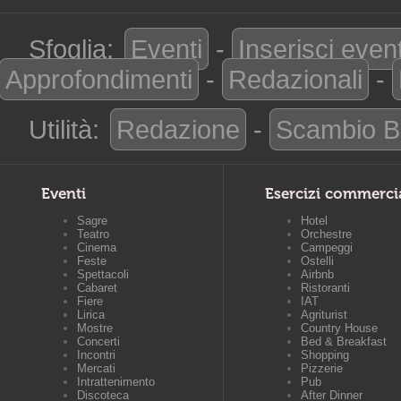
Sfoglia:
Eventi
-
Inserisci even
Approfondimenti
-
Redazionali
-
Utilità:
Redazione
-
Scambio B
Eventi
Esercizi commerci
Sagre
Hotel
Teatro
Orchestre
Cinema
Campeggi
Feste
Ostelli
Spettacoli
Airbnb
Cabaret
Ristoranti
Fiere
IAT
Lirica
Agriturist
Mostre
Country House
Concerti
Bed & Breakfast
Incontri
Shopping
Mercati
Pizzerie
Intrattenimento
Pub
Discoteca
After Dinner