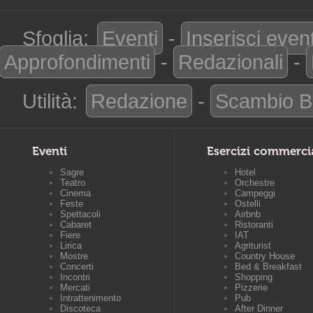
Sfoglia:
Eventi
-
Inserisci even
Approfondimenti
-
Redazionali
-
Utilità:
Redazione
-
Scambio B
Eventi
Esercizi commerci
Sagre
Hotel
Teatro
Orchestre
Cinema
Campeggi
Feste
Ostelli
Spettacoli
Airbnb
Cabaret
Ristoranti
Fiere
IAT
Lirica
Agriturist
Mostre
Country House
Concerti
Bed & Breakfast
Incontri
Shopping
Mercati
Pizzerie
Intrattenimento
Pub
Discoteca
After Dinner