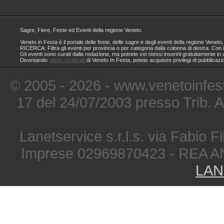
Sagre, Fiere, Feste ed Eventi della regione Veneto.
Veneto in Festa è il portale delle feste, delle sagre e degli eventi della regione Ven
RICERCA: Filtra gli eventi per provincia o per categoria dalla colonna di destra. Con i
Gli eventi sono curati dalla redazione, ma potrete voi stessi inserirli gratuitamente i
Diventando
utenti certificati
di Veneto In Festa, potete acquisire privilegi di pubblicaz
© 2005 - 2026 - www.venetoinfest
17 del 24/07/2003 presso Trib. 
Lanetservice s.r.l.s. via Fabio Fi
Imprese 02969870423 - REA A
LAN