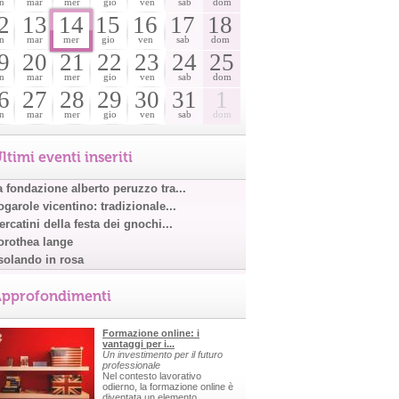
n
mar
mer
gio
ven
sab
dom
2
13
14
15
16
17
18
n
mar
mer
gio
ven
sab
dom
9
20
21
22
23
24
25
n
mar
mer
gio
ven
sab
dom
6
27
28
29
30
31
1
n
mar
mer
gio
ven
sab
dom
ltimi eventi inseriti
a fondazione alberto peruzzo tra...
garole vicentino: tradizionale...
rcatini della festa dei gnochi...
orothea lange
solando in rosa
pprofondimenti
Formazione online: i
vantaggi per i...
Un investimento per il futuro
professionale
Nel contesto lavorativo
odierno, la formazione online è
diventata un elemento