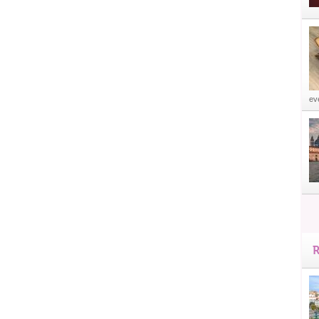
eve
R