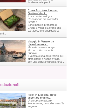
fondamentale per il...
Come funziona il nuovo
Gratta e Vinci...
Il meccanismo di gioco.
Riscossione dei premi dei
Gratta e...
Sono molte le proposte di
Gratta e Vinci, sia online che
cartacee, che si ispirano a
nti...
Viaggio in Veneto tra
divertimento e...
Venezia: lusso e svago.
Verona: citta' romantica.
Padova:...
Il Veneto è una delle regioni più
affascinanti e ricche d'Italia,
con una cultura vibrante, una...
edazionali
Rock in Lisbona: dove
ascoltare musica...
Una scena musicale
interessante, custodita quasi in
segreto