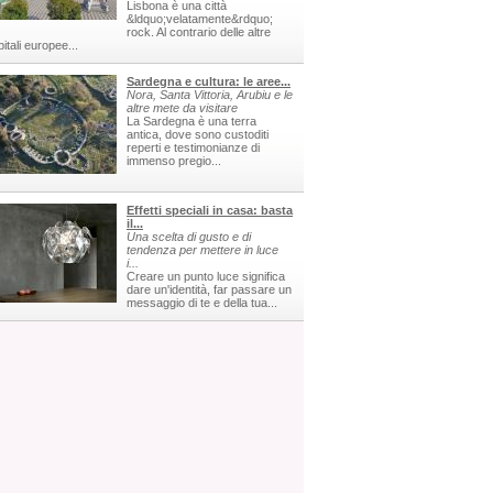
Lisbona è una città
&ldquo;velatamente&rdquo;
rock. Al contrario delle altre
itali europee...
Sardegna e cultura: le aree...
Nora, Santa Vittoria, Arubiu e le
altre mete da visitare
La Sardegna è una terra
antica, dove sono custoditi
reperti e testimonianze di
immenso pregio...
Effetti speciali in casa: basta
il...
Una scelta di gusto e di
tendenza per mettere in luce
i...
Creare un punto luce significa
dare un'identità, far passare un
messaggio di te e della tua...