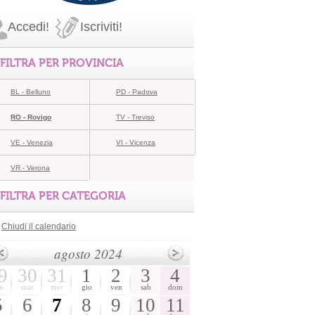
Accedi!
Iscriviti!
FILTRA PER PROVINCIA
BL - Belluno
PD - Padova
RO - Rovigo
TV - Treviso
VE - Venezia
VI - Vicenza
VR - Verona
FILTRA PER CATEGORIA
Chiudi il calendario
agosto 2024
9
30
31
1
2
3
4
n
mar
mer
gio
ven
sab
dom
5
6
7
8
9
10
11