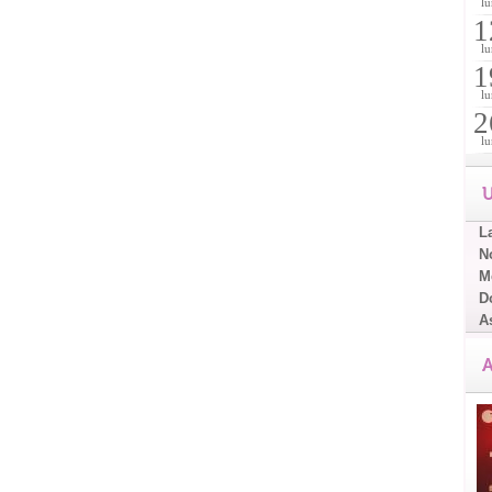
lu
1
lu
1
lu
2
lu
U
L
No
Me
D
A
A