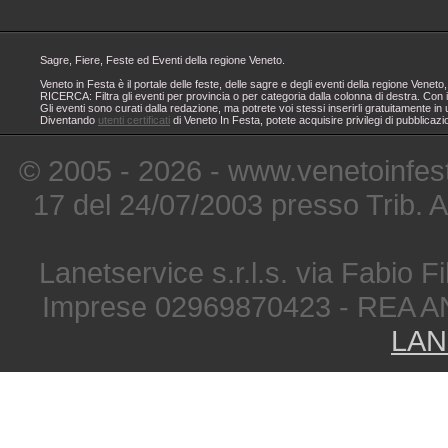
Sagre, Fiere, Feste ed Eventi della regione Veneto.
Veneto in Festa è il portale delle feste, delle sagre e degli eventi della regione Ven
RICERCA: Filtra gli eventi per provincia o per categoria dalla colonna di destra. Con i
Gli eventi sono curati dalla redazione, ma potrete voi stessi inserirli gratuitamente i
Diventando
utenti certificati
di Veneto In Festa, potete acquisire privilegi di pubblicaz
© 2005 - 2026 - www.venetoinfest
17 del 24/07/2003 presso Trib. 
Lanetservice s.r.l.s. via Fabio Fi
Imprese 02969870423 - REA A
LAN