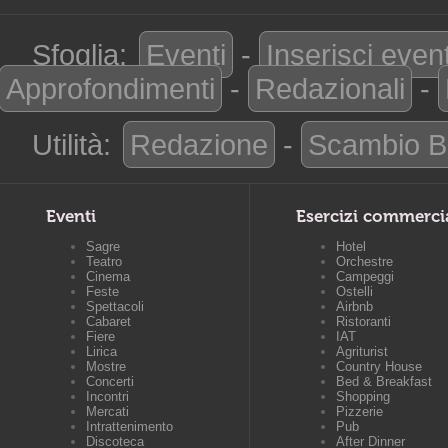
Sfoglia:
Eventi
-
Inserisci even
Approfondimenti
-
Redazionali
-
Utilità:
Redazione
-
Scambio B
Eventi
Esercizi commerci
Sagre
Hotel
Teatro
Orchestre
Cinema
Campeggi
Feste
Ostelli
Spettacoli
Airbnb
Cabaret
Ristoranti
Fiere
IAT
Lirica
Agriturist
Mostre
Country House
Concerti
Bed & Breakfast
Incontri
Shopping
Mercati
Pizzerie
Intrattenimento
Pub
Discoteca
After Dinner