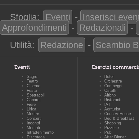
Sfoglia:
Eventi
-
Inserisci even
Approfondimenti
-
Redazionali
-
Utilità:
Redazione
-
Scambio B
Eventi
Esercizi commerci
Sagre
Hotel
Teatro
Orchestre
Cinema
Campeggi
Feste
Ostelli
Spettacoli
Airbnb
Cabaret
Ristoranti
Fiere
IAT
Lirica
Agriturist
Mostre
Country House
Concerti
Bed & Breakfast
Incontri
Shopping
Mercati
Pizzerie
Intrattenimento
Pub
Discoteca
After Dinner