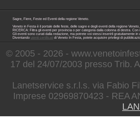
Sagre, Fiere, Feste ed Eventi della regione Veneto.
Veneto in Festa è il portale delle feste, delle sagre e degli eventi della regione Ven
RICERCA: Filtra gli eventi per provincia o per categoria dalla colonna di destra. Con i
Gli eventi sono curati dalla redazione, ma potrete voi stessi inserirli gratuitamente i
Diventando
utenti certificati
di Veneto In Festa, potete acquisire privilegi di pubblicaz
© 2005 - 2026 - www.venetoinfest
17 del 24/07/2003 presso Trib. 
Lanetservice s.r.l.s. via Fabio Fi
Imprese 02969870423 - REA A
LAN