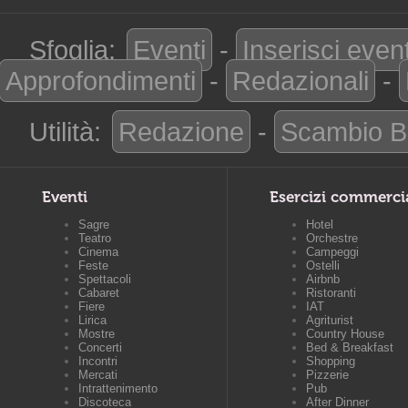
Sfoglia:
Eventi
-
Inserisci even
Approfondimenti
-
Redazionali
-
Utilità:
Redazione
-
Scambio B
Eventi
Esercizi commerci
Sagre
Hotel
Teatro
Orchestre
Cinema
Campeggi
Feste
Ostelli
Spettacoli
Airbnb
Cabaret
Ristoranti
Fiere
IAT
Lirica
Agriturist
Mostre
Country House
Concerti
Bed & Breakfast
Incontri
Shopping
Mercati
Pizzerie
Intrattenimento
Pub
Discoteca
After Dinner