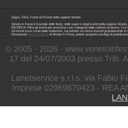
Sagre, Fiere, Feste ed Eventi della regione Veneto.
Veneto in Festa è il portale delle feste, delle sagre e degli eventi della regione Ven
RICERCA: Filtra gli eventi per provincia o per categoria dalla colonna di destra. Con i
Gli eventi sono curati dalla redazione, ma potrete voi stessi inserirli gratuitamente i
Diventando
utenti certificati
di Veneto In Festa, potete acquisire privilegi di pubblicaz
© 2005 - 2026 - www.venetoinfest
17 del 24/07/2003 presso Trib. 
Lanetservice s.r.l.s. via Fabio Fi
Imprese 02969870423 - REA A
LAN