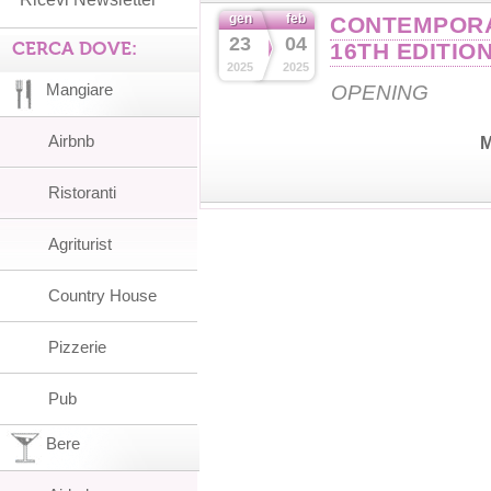
gen
feb
CONTEMPORA
23
04
CERCA DOVE:
16TH EDITIO
2025
2025
Mangiare
OPENING
Airbnb
M
Ristoranti
Agriturist
Country House
Pizzerie
Pub
Bere