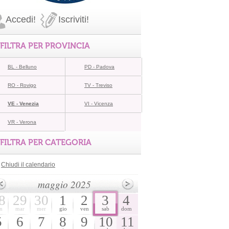
Accedi!
Iscriviti!
FILTRA PER PROVINCIA
BL - Belluno
PD - Padova
RO - Rovigo
TV - Treviso
VE - Venezia
VI - Vicenza
VR - Verona
FILTRA PER CATEGORIA
Chiudi il calendario
maggio 2025
8
29
30
1
2
3
4
n
mar
mer
gio
ven
sab
dom
5
6
7
8
9
10
11