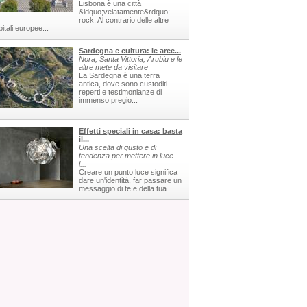
Lisbona è una città
&ldquo;velatamente&rdquo;
rock. Al contrario delle altre
itali europee...
Sardegna e cultura: le aree...
Nora, Santa Vittoria, Arubiu e le
altre mete da visitare
La Sardegna è una terra
antica, dove sono custoditi
reperti e testimonianze di
immenso pregio...
Effetti speciali in casa: basta
il...
Una scelta di gusto e di
tendenza per mettere in luce
i...
Creare un punto luce significa
dare un'identità, far passare un
messaggio di te e della tua...