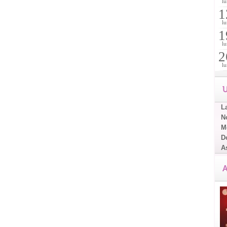
lu
1
lu
1
lu
2
lu
U
L
No
Me
D
A
A