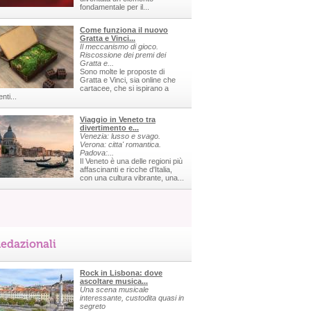
fondamentale per il...
Come funziona il nuovo
Gratta e Vinci...
Il meccanismo di gioco.
Riscossione dei premi dei
Gratta e...
Sono molte le proposte di
Gratta e Vinci, sia online che
cartacee, che si ispirano a
nti...
Viaggio in Veneto tra
divertimento e...
Venezia: lusso e svago.
Verona: citta' romantica.
Padova:...
Il Veneto è una delle regioni più
affascinanti e ricche d'Italia,
con una cultura vibrante, una...
edazionali
Rock in Lisbona: dove
ascoltare musica...
Una scena musicale
interessante, custodita quasi in
segreto