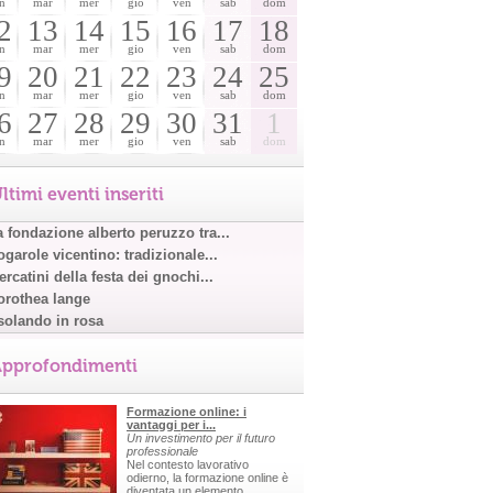
n
mar
mer
gio
ven
sab
dom
2
13
14
15
16
17
18
n
mar
mer
gio
ven
sab
dom
9
20
21
22
23
24
25
n
mar
mer
gio
ven
sab
dom
6
27
28
29
30
31
1
n
mar
mer
gio
ven
sab
dom
ltimi eventi inseriti
a fondazione alberto peruzzo tra...
garole vicentino: tradizionale...
rcatini della festa dei gnochi...
orothea lange
solando in rosa
pprofondimenti
Formazione online: i
vantaggi per i...
Un investimento per il futuro
professionale
Nel contesto lavorativo
odierno, la formazione online è
diventata un elemento