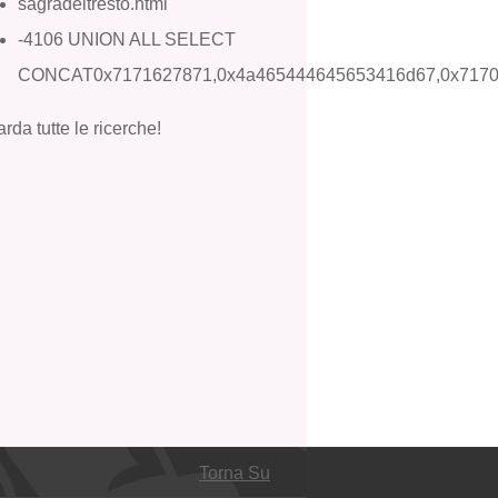
sagradeltresto.html
-4106 UNION ALL SELECT
CONCAT0x7171627871,0x4a465444645653416d67,0x717
rda tutte le ricerche!
Torna Su