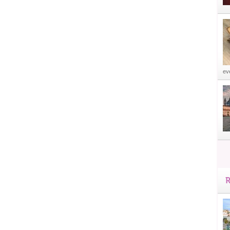
eve
R