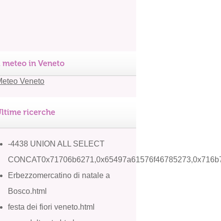
l meteo in Veneto
ltime ricerche
-4438 UNION ALL SELECT
CONCAT0x71706b6271,0x65497a61576f46785273,0x716b
Erbezzomercatino di natale a
Bosco.html
festa dei fiori veneto.html