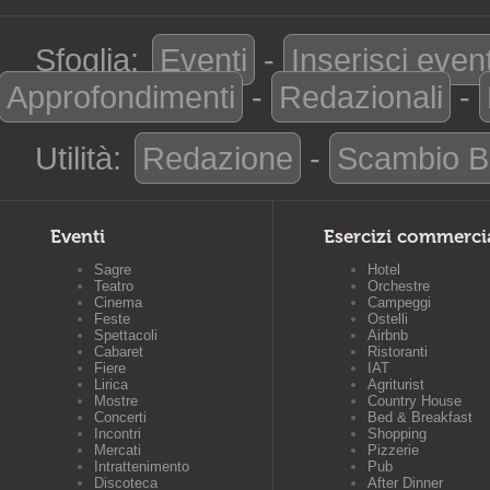
Sfoglia:
Eventi
-
Inserisci even
Approfondimenti
-
Redazionali
-
Utilità:
Redazione
-
Scambio B
Eventi
Esercizi commerci
Sagre
Hotel
Teatro
Orchestre
Cinema
Campeggi
Feste
Ostelli
Spettacoli
Airbnb
Cabaret
Ristoranti
Fiere
IAT
Lirica
Agriturist
Mostre
Country House
Concerti
Bed & Breakfast
Incontri
Shopping
Mercati
Pizzerie
Intrattenimento
Pub
Discoteca
After Dinner