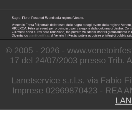
Sagre, Fiere, Feste ed Eventi della regione Veneto.
Veneto in Festa è il portale delle feste, delle sagre e degli eventi della regione Ven
RICERCA: Filtra gli eventi per provincia o per categoria dalla colonna di destra. Con i
Gli eventi sono curati dalla redazione, ma potrete voi stessi inserirli gratuitamente i
Diventando
utenti certificati
di Veneto In Festa, potete acquisire privilegi di pubblicaz
© 2005 - 2026 - www.venetoinfest
17 del 24/07/2003 presso Trib. 
Lanetservice s.r.l.s. via Fabio Fi
Imprese 02969870423 - REA A
LAN