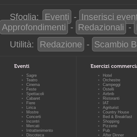
Sfoglia:
Eventi
-
Inserisci even
Approfondimenti
-
Redazionali
-
Utilità:
Redazione
-
Scambio B
Eventi
Esercizi commerci
Sagre
Hotel
Teatro
Orchestre
Cinema
Campeggi
Feste
Ostelli
Spettacoli
Airbnb
Cabaret
Ristoranti
Fiere
IAT
Lirica
Agriturist
Mostre
Country House
Concerti
Bed & Breakfast
Incontri
Shopping
Mercati
Pizzerie
Intrattenimento
Pub
Discoteca
After Dinner