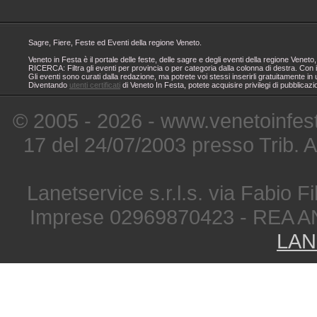
Sagre, Fiere, Feste ed Eventi della regione Veneto.
Veneto in Festa è il portale delle feste, delle sagre e degli eventi della regione Ven
RICERCA: Filtra gli eventi per provincia o per categoria dalla colonna di destra. Con i
Gli eventi sono curati dalla redazione, ma potrete voi stessi inserirli gratuitamente i
Diventando
utenti certificati
di Veneto In Festa, potete acquisire privilegi di pubblicaz
© 2005 - 2026 - www.venetoinfest
17 del 24/07/2003 presso Trib. 
Lanetservice s.r.l.s. via Fabio Fi
Imprese 02969870423 - REA A
LAN