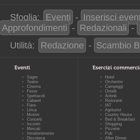
Sfoglia:
Eventi
-
Inserisci even
Approfondimenti
-
Redazionali
-
Utilità:
Redazione
-
Scambio B
Eventi
Esercizi commerci
Sagre
Hotel
Teatro
Orchestre
Cinema
Campeggi
Feste
Ostelli
Spettacoli
Airbnb
Cabaret
Ristoranti
Fiere
IAT
Lirica
Agriturist
Mostre
Country House
Concerti
Bed & Breakfast
Incontri
Shopping
Mercati
Pizzerie
Intrattenimento
Pub
Discoteca
After Dinner