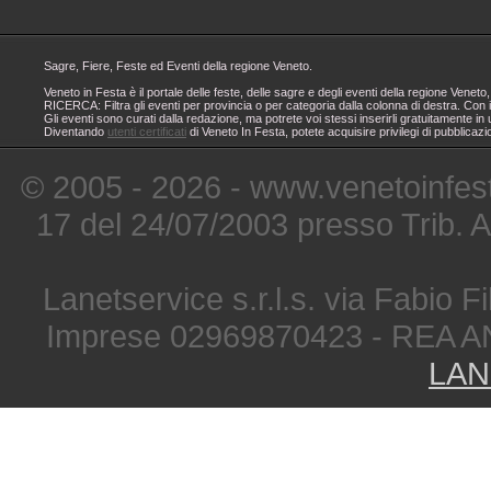
Sagre, Fiere, Feste ed Eventi della regione Veneto.
Veneto in Festa è il portale delle feste, delle sagre e degli eventi della regione Ven
RICERCA: Filtra gli eventi per provincia o per categoria dalla colonna di destra. Con i
Gli eventi sono curati dalla redazione, ma potrete voi stessi inserirli gratuitamente i
Diventando
utenti certificati
di Veneto In Festa, potete acquisire privilegi di pubblicaz
© 2005 - 2026 - www.venetoinfest
17 del 24/07/2003 presso Trib. 
Lanetservice s.r.l.s. via Fabio Fi
Imprese 02969870423 - REA A
LAN