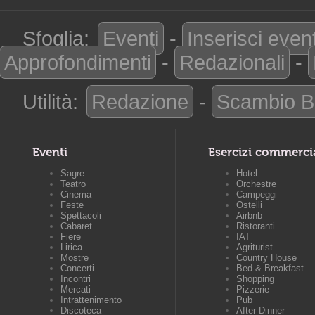
Sfoglia:
Eventi
-
Inserisci even
Approfondimenti
-
Redazionali
-
Utilità:
Redazione
-
Scambio B
Eventi
Esercizi commerci
Sagre
Hotel
Teatro
Orchestre
Cinema
Campeggi
Feste
Ostelli
Spettacoli
Airbnb
Cabaret
Ristoranti
Fiere
IAT
Lirica
Agriturist
Mostre
Country House
Concerti
Bed & Breakfast
Incontri
Shopping
Mercati
Pizzerie
Intrattenimento
Pub
Discoteca
After Dinner