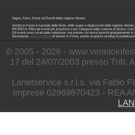
Sagre, Fiere, Feste ed Eventi della regione Veneto.
Veneto in Festa è il portale delle feste, delle sagre e degli eventi della regione Ven
RICERCA: Filtra gli eventi per provincia o per categoria dalla colonna di destra. Con i
Gli eventi sono curati dalla redazione, ma potrete voi stessi inserirli gratuitamente i
Diventando
utenti certificati
di Veneto In Festa, potete acquisire privilegi di pubblicaz
© 2005 - 2026 - www.venetoinfest
17 del 24/07/2003 presso Trib. 
Lanetservice s.r.l.s. via Fabio Fi
Imprese 02969870423 - REA A
LAN