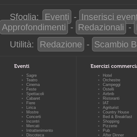
Sfoglia:
Eventi
-
Inserisci even
Approfondimenti
-
Redazionali
-
Utilità:
Redazione
-
Scambio B
Eventi
Esercizi commerci
Sagre
Hotel
Teatro
Orchestre
Cinema
Campeggi
Feste
Ostelli
Spettacoli
Airbnb
Cabaret
Ristoranti
Fiere
IAT
Lirica
Agriturist
Mostre
Country House
Concerti
Bed & Breakfast
Incontri
Shopping
Mercati
Pizzerie
Intrattenimento
Pub
Discoteca
After Dinner