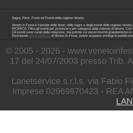
Sagre, Fiere, Feste ed Eventi della regione Veneto.
Veneto in Festa è il portale delle feste, delle sagre e degli eventi della regione Ven
RICERCA: Filtra gli eventi per provincia o per categoria dalla colonna di destra. Con i
Gli eventi sono curati dalla redazione, ma potrete voi stessi inserirli gratuitamente i
Diventando
utenti certificati
di Veneto In Festa, potete acquisire privilegi di pubblicaz
© 2005 - 2026 - www.venetoinfest
17 del 24/07/2003 presso Trib. 
Lanetservice s.r.l.s. via Fabio Fi
Imprese 02969870423 - REA A
LAN