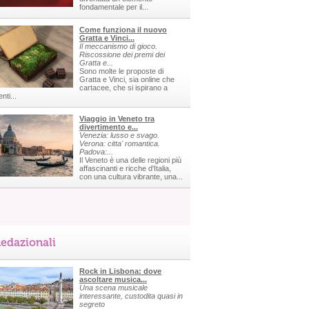
fondamentale per il...
Come funziona il nuovo
Gratta e Vinci...
Il meccanismo di gioco.
Riscossione dei premi dei
Gratta e...
Sono molte le proposte di
Gratta e Vinci, sia online che
cartacee, che si ispirano a
nti...
Viaggio in Veneto tra
divertimento e...
Venezia: lusso e svago.
Verona: citta' romantica.
Padova:...
Il Veneto è una delle regioni più
affascinanti e ricche d'Italia,
con una cultura vibrante, una...
edazionali
Rock in Lisbona: dove
ascoltare musica...
Una scena musicale
interessante, custodita quasi in
segreto