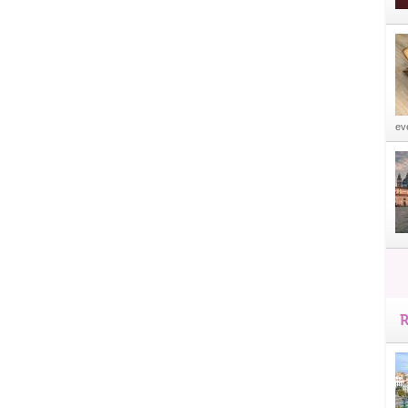
eve
R