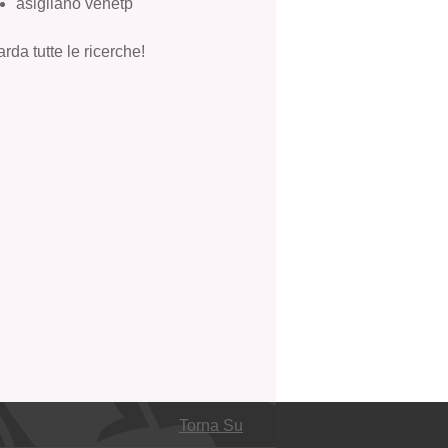
asigliano venetp
rda tutte le ricerche!
Torna Su