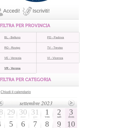
Accedi!
Iscriviti!
FILTRA PER PROVINCIA
BL - Belluno
PD - Padova
RO - Rovigo
TV - Treviso
VE - Venezia
VI - Vicenza
VR - Verona
FILTRA PER CATEGORIA
Chiudi il calendario
settembre 2023
8
29
30
31
1
2
3
n
mar
mer
gio
ven
sab
dom
4
5
6
7
8
9
10