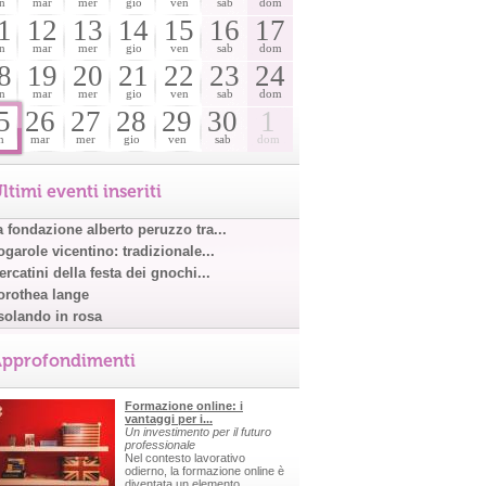
n
mar
mer
gio
ven
sab
dom
1
12
13
14
15
16
17
n
mar
mer
gio
ven
sab
dom
8
19
20
21
22
23
24
n
mar
mer
gio
ven
sab
dom
5
26
27
28
29
30
1
n
mar
mer
gio
ven
sab
dom
ltimi eventi inseriti
a fondazione alberto peruzzo tra...
garole vicentino: tradizionale...
rcatini della festa dei gnochi...
orothea lange
solando in rosa
pprofondimenti
Formazione online: i
vantaggi per i...
Un investimento per il futuro
professionale
Nel contesto lavorativo
odierno, la formazione online è
diventata un elemento