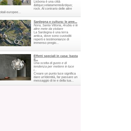
Lisbona è una città
&ldquo;velatamente&rdquo;
rock. Al contrario delle altre
itali europee...
Sardegna e cultura: le aree...
Nora, Santa Vittoria, Arubiu e le
altre mete da visitare
La Sardegna è una terra
antica, dove sono custoditi
reperti e testimonianze di
immenso pregio...
Effetti speciali in casa: basta
il...
Una scelta di gusto e di
tendenza per mettere in luce
i...
Creare un punto luce significa
dare un'identità, far passare un
messaggio di te e della tua...