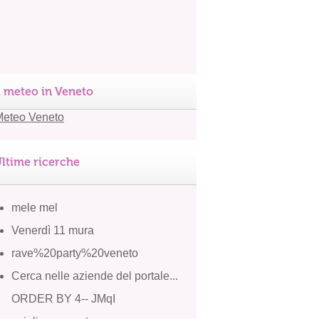
l meteo in Veneto
ltime ricerche
mele mel
Venerdì 11 mura
rave%20party%20veneto
Cerca nelle aziende del portale...
ORDER BY 4-- JMqI