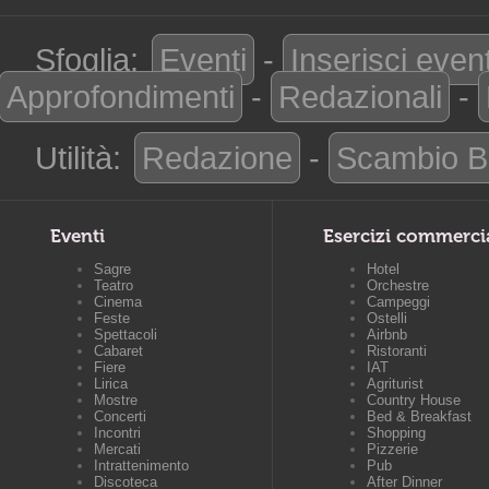
Sfoglia:
Eventi
-
Inserisci even
Approfondimenti
-
Redazionali
-
Utilità:
Redazione
-
Scambio B
Eventi
Esercizi commerci
Sagre
Hotel
Teatro
Orchestre
Cinema
Campeggi
Feste
Ostelli
Spettacoli
Airbnb
Cabaret
Ristoranti
Fiere
IAT
Lirica
Agriturist
Mostre
Country House
Concerti
Bed & Breakfast
Incontri
Shopping
Mercati
Pizzerie
Intrattenimento
Pub
Discoteca
After Dinner