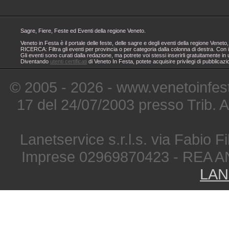
Sagre, Fiere, Feste ed Eventi della regione Veneto.
Veneto in Festa è il portale delle feste, delle sagre e degli eventi della regione Ven
RICERCA: Filtra gli eventi per provincia o per categoria dalla colonna di destra. Con i
Gli eventi sono curati dalla redazione, ma potrete voi stessi inserirli gratuitamente i
Diventando
utenti certificati
di Veneto In Festa, potete acquisire privilegi di pubblicaz
© 2005 - 2026 - www.venetoinfest
17 del 24/07/2003 presso Trib. 
Lanetservice s.r.l.s. via Fabio Fi
Imprese 02969870423 - REA A
LAN