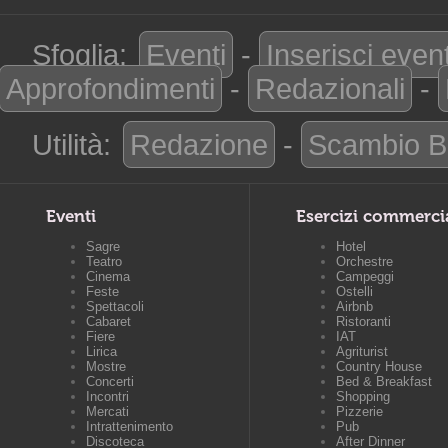
Sfoglia:
Eventi
-
Inserisci even
Approfondimenti
-
Redazionali
-
Utilità:
Redazione
-
Scambio B
Eventi
Esercizi commerci
Sagre
Hotel
Teatro
Orchestre
Cinema
Campeggi
Feste
Ostelli
Spettacoli
Airbnb
Cabaret
Ristoranti
Fiere
IAT
Lirica
Agriturist
Mostre
Country House
Concerti
Bed & Breakfast
Incontri
Shopping
Mercati
Pizzerie
Intrattenimento
Pub
Discoteca
After Dinner