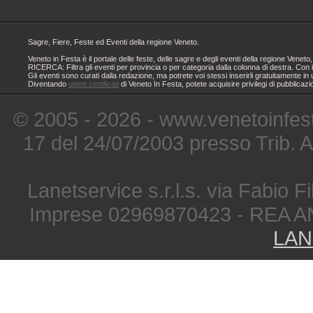
Sagre, Fiere, Feste ed Eventi della regione Veneto.
Veneto in Festa è il portale delle feste, delle sagre e degli eventi della regione Ven
RICERCA: Filtra gli eventi per provincia o per categoria dalla colonna di destra. Con i
Gli eventi sono curati dalla redazione, ma potrete voi stessi inserirli gratuitamente i
Diventando
utenti certificati
di Veneto In Festa, potete acquisire privilegi di pubblicaz
© 2005 - 2026 - www.venetoinfest
17 del 24/07/2003 presso Trib. 
Lanetservice s.r.l.s. via Fabio Fi
Imprese 02969870423 - REA A
LAN