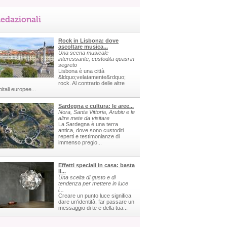
edazionali
Rock in Lisbona: dove
ascoltare musica...
Una scena musicale
interessante, custodita quasi in
segreto
Lisbona è una città
&ldquo;velatamente&rdquo;
rock. Al contrario delle altre
itali europee...
Sardegna e cultura: le aree...
Nora, Santa Vittoria, Arubiu e le
altre mete da visitare
La Sardegna è una terra
antica, dove sono custoditi
reperti e testimonianze di
immenso pregio...
Effetti speciali in casa: basta
il...
Una scelta di gusto e di
tendenza per mettere in luce
i...
Creare un punto luce significa
dare un'identità, far passare un
messaggio di te e della tua...