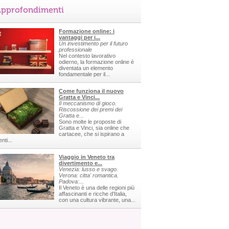
pprofondimenti
Formazione online: i
vantaggi per i...
Un investimento per il futuro
professionale
Nel contesto lavorativo
odierno, la formazione online è
diventata un elemento
fondamentale per il...
Come funziona il nuovo
Gratta e Vinci...
Il meccanismo di gioco.
Riscossione dei premi dei
Gratta e...
Sono molte le proposte di
Gratta e Vinci, sia online che
cartacee, che si ispirano a
nti...
Viaggio in Veneto tra
divertimento e...
Venezia: lusso e svago.
Verona: citta' romantica.
Padova:...
Il Veneto è una delle regioni più
affascinanti e ricche d'Italia,
con una cultura vibrante, una...