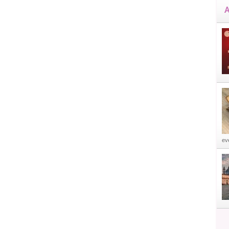
A
eve