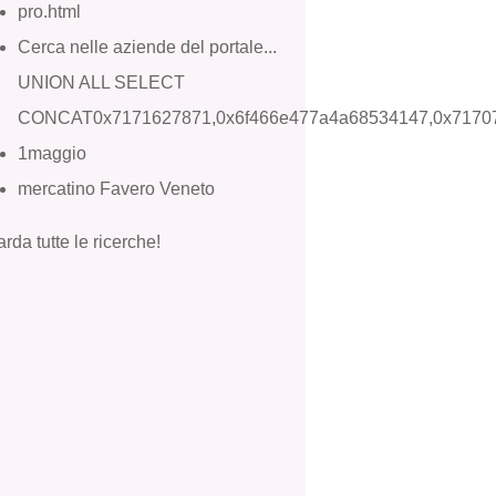
pro.html
Cerca nelle aziende del portale...
UNION ALL SELECT
CONCAT0x7171627871,0x6f466e477a4a68534147,0x7170
1maggio
mercatino Favero Veneto
rda tutte le ricerche!