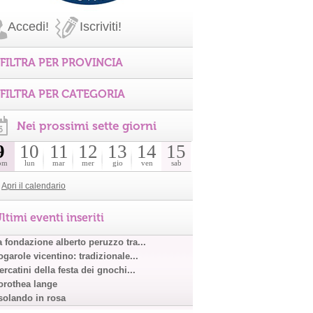
Accedi!
Iscriviti!
FILTRA PER PROVINCIA
FILTRA PER CATEGORIA
Nei prossimi sette giorni
9
10
11
12
13
14
15
om
lun
mar
mer
gio
ven
sab
Apri il calendario
ltimi eventi inseriti
a fondazione alberto peruzzo tra...
garole vicentino: tradizionale...
rcatini della festa dei gnochi...
orothea lange
solando in rosa