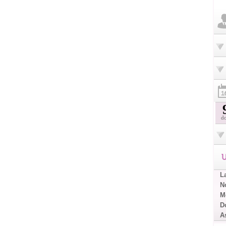
d
U
L
No
Me
D
A