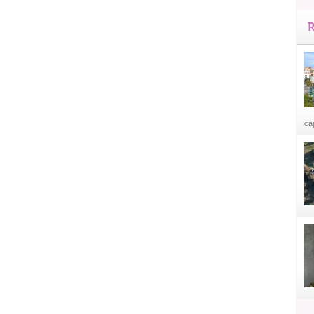
R
cap