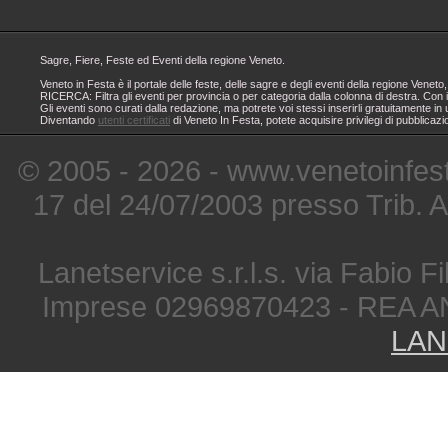
Sagre, Fiere, Feste ed Eventi della regione Veneto.
Veneto in Festa è il portale delle feste, delle sagre e degli eventi della regione Ven
RICERCA: Filtra gli eventi per provincia o per categoria dalla colonna di destra. Con i
Gli eventi sono curati dalla redazione, ma potrete voi stessi inserirli gratuitamente i
Diventando
utenti certificati
di Veneto In Festa, potete acquisire privilegi di pubblicaz
© 2005 - 2026 - www.venetoinfest
17 del 24/07/2003 presso Trib. 
Lanetservice s.r.l.s. via Fabio Fi
Imprese 02969870423 - REA A
LAN