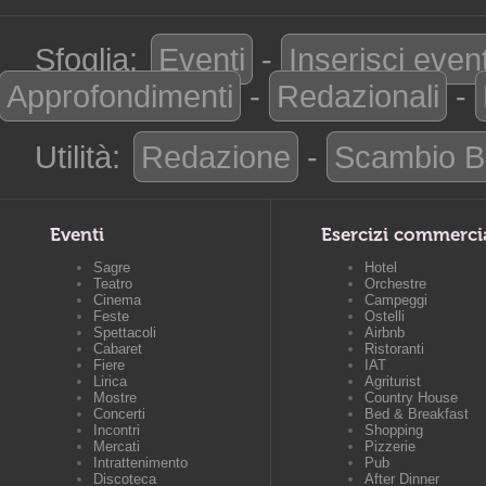
Sfoglia:
Eventi
-
Inserisci even
Approfondimenti
-
Redazionali
-
Utilità:
Redazione
-
Scambio B
Eventi
Esercizi commerci
Sagre
Hotel
Teatro
Orchestre
Cinema
Campeggi
Feste
Ostelli
Spettacoli
Airbnb
Cabaret
Ristoranti
Fiere
IAT
Lirica
Agriturist
Mostre
Country House
Concerti
Bed & Breakfast
Incontri
Shopping
Mercati
Pizzerie
Intrattenimento
Pub
Discoteca
After Dinner