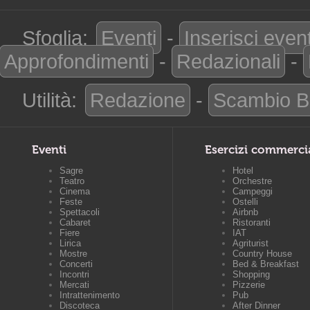
Sfoglia:
Eventi
-
Inserisci even
Approfondimenti
-
Redazionali
-
Utilità:
Redazione
-
Scambio B
Eventi
Esercizi commerci
Sagre
Hotel
Teatro
Orchestre
Cinema
Campeggi
Feste
Ostelli
Spettacoli
Airbnb
Cabaret
Ristoranti
Fiere
IAT
Lirica
Agriturist
Mostre
Country House
Concerti
Bed & Breakfast
Incontri
Shopping
Mercati
Pizzerie
Intrattenimento
Pub
Discoteca
After Dinner