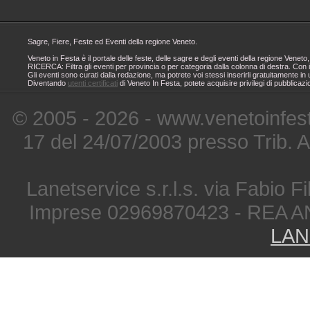
Sagre, Fiere, Feste ed Eventi della regione Veneto.
Veneto in Festa è il portale delle feste, delle sagre e degli eventi della regione Ven
RICERCA: Filtra gli eventi per provincia o per categoria dalla colonna di destra. Con i
Gli eventi sono curati dalla redazione, ma potrete voi stessi inserirli gratuitamente i
Diventando
utenti certificati
di Veneto In Festa, potete acquisire privilegi di pubblicaz
© 2005 - 2026 - www.venetoinfest
17 del 24/07/2003 presso Trib. 
Lanetservice s.r.l.s. via Fabio Fi
Imprese 02969870423 - REA A
LAN