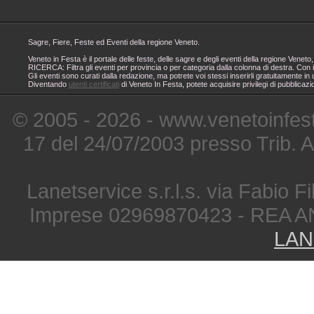
Sagre, Fiere, Feste ed Eventi della regione Veneto.
Veneto in Festa è il portale delle feste, delle sagre e degli eventi della regione Ven
RICERCA: Filtra gli eventi per provincia o per categoria dalla colonna di destra. Con i
Gli eventi sono curati dalla redazione, ma potrete voi stessi inserirli gratuitamente i
Diventando
utenti certificati
di Veneto In Festa, potete acquisire privilegi di pubblicaz
© 2005 - 2026 - www.venetoinfest
17 del 24/07/2003 presso Trib. 
Lanetservice s.r.l.s. via Fabio Fi
Imprese 02969870423 - REA A
LAN