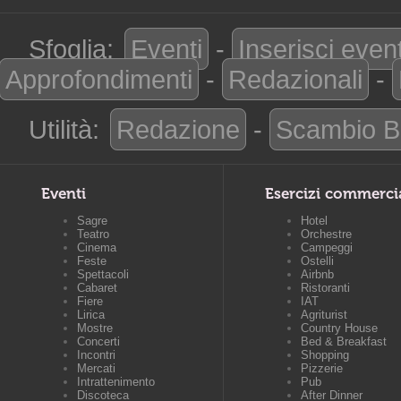
Sfoglia:
Eventi
-
Inserisci even
Approfondimenti
-
Redazionali
-
Utilità:
Redazione
-
Scambio B
Eventi
Esercizi commerci
Sagre
Hotel
Teatro
Orchestre
Cinema
Campeggi
Feste
Ostelli
Spettacoli
Airbnb
Cabaret
Ristoranti
Fiere
IAT
Lirica
Agriturist
Mostre
Country House
Concerti
Bed & Breakfast
Incontri
Shopping
Mercati
Pizzerie
Intrattenimento
Pub
Discoteca
After Dinner