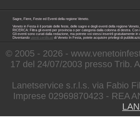
Sagre, Fiere, Feste ed Eventi della regione Veneto.
Veneto in Festa è il portale delle feste, delle sagre e degli eventi della regione Ven
RICERCA: Filtra gli eventi per provincia o per categoria dalla colonna di destra. Con i
Gli eventi sono curati dalla redazione, ma potrete voi stessi inserirli gratuitamente i
Diventando
utenti certificati
di Veneto In Festa, potete acquisire privilegi di pubblicaz
© 2005 - 2026 - www.venetoinfest
17 del 24/07/2003 presso Trib. 
Lanetservice s.r.l.s. via Fabio Fi
Imprese 02969870423 - REA A
LAN