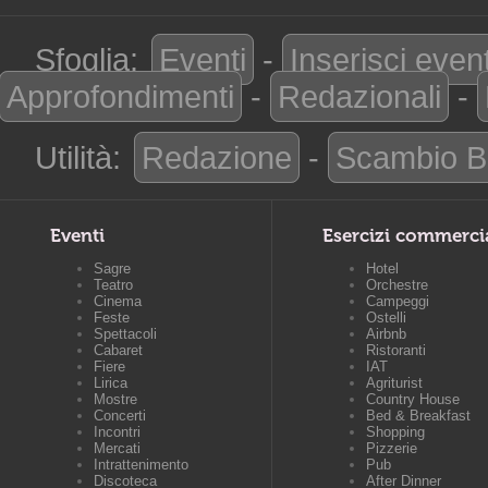
Sfoglia:
Eventi
-
Inserisci even
Approfondimenti
-
Redazionali
-
Utilità:
Redazione
-
Scambio B
Eventi
Esercizi commerci
Sagre
Hotel
Teatro
Orchestre
Cinema
Campeggi
Feste
Ostelli
Spettacoli
Airbnb
Cabaret
Ristoranti
Fiere
IAT
Lirica
Agriturist
Mostre
Country House
Concerti
Bed & Breakfast
Incontri
Shopping
Mercati
Pizzerie
Intrattenimento
Pub
Discoteca
After Dinner