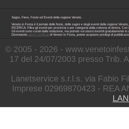
Sagre, Fiere, Feste ed Eventi della regione Veneto.
Veneto in Festa è il portale delle feste, delle sagre e degli eventi della regione Ven
RICERCA: Filtra gli eventi per provincia o per categoria dalla colonna di destra. Con i
Gli eventi sono curati dalla redazione, ma potrete voi stessi inserirli gratuitamente i
Diventando
utenti certificati
di Veneto In Festa, potete acquisire privilegi di pubblicaz
© 2005 - 2026 - www.venetoinfest
17 del 24/07/2003 presso Trib. 
Lanetservice s.r.l.s. via Fabio Fi
Imprese 02969870423 - REA A
LAN