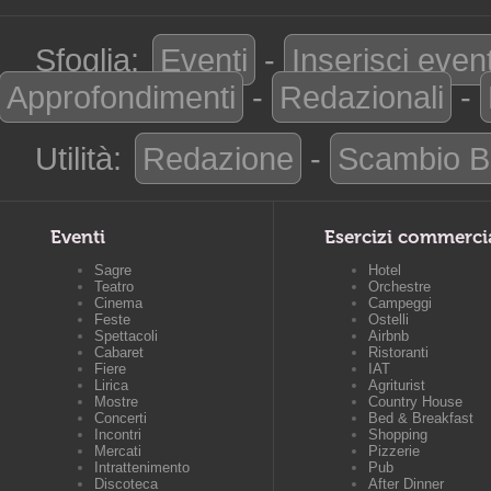
Sfoglia:
Eventi
-
Inserisci even
Approfondimenti
-
Redazionali
-
Utilità:
Redazione
-
Scambio B
Eventi
Esercizi commerci
Sagre
Hotel
Teatro
Orchestre
Cinema
Campeggi
Feste
Ostelli
Spettacoli
Airbnb
Cabaret
Ristoranti
Fiere
IAT
Lirica
Agriturist
Mostre
Country House
Concerti
Bed & Breakfast
Incontri
Shopping
Mercati
Pizzerie
Intrattenimento
Pub
Discoteca
After Dinner