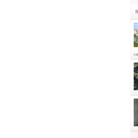
R
cap