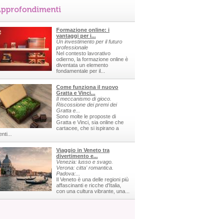
pprofondimenti
Formazione online: i
vantaggi per i...
Un investimento per il futuro
professionale
Nel contesto lavorativo
odierno, la formazione online è
diventata un elemento
fondamentale per il...
Come funziona il nuovo
Gratta e Vinci...
Il meccanismo di gioco.
Riscossione dei premi dei
Gratta e...
Sono molte le proposte di
Gratta e Vinci, sia online che
cartacee, che si ispirano a
nti...
Viaggio in Veneto tra
divertimento e...
Venezia: lusso e svago.
Verona: citta' romantica.
Padova:...
Il Veneto è una delle regioni più
affascinanti e ricche d'Italia,
con una cultura vibrante, una...