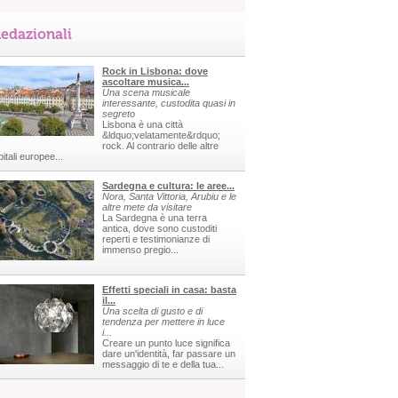
edazionali
Rock in Lisbona: dove
ascoltare musica...
Una scena musicale
interessante, custodita quasi in
segreto
Lisbona è una città
&ldquo;velatamente&rdquo;
rock. Al contrario delle altre
itali europee...
Sardegna e cultura: le aree...
Nora, Santa Vittoria, Arubiu e le
altre mete da visitare
La Sardegna è una terra
antica, dove sono custoditi
reperti e testimonianze di
immenso pregio...
Effetti speciali in casa: basta
il...
Una scelta di gusto e di
tendenza per mettere in luce
i...
Creare un punto luce significa
dare un'identità, far passare un
messaggio di te e della tua...