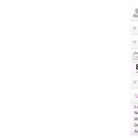
s
U
L
No
Me
D
A