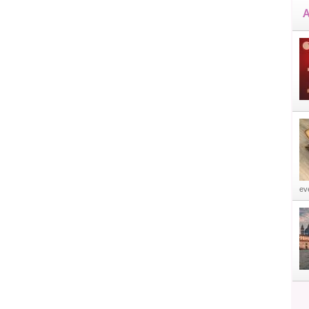
A
eve