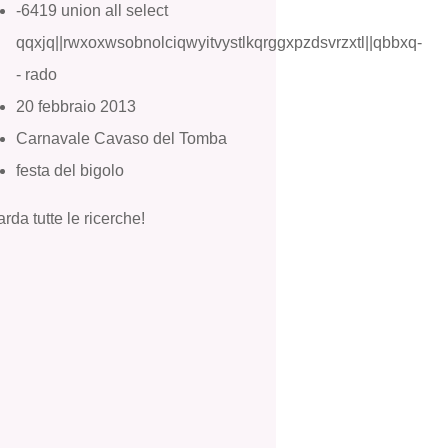
-6419 union all select
qqxjq||rwxoxwsobnolciqwyitvystlkqrggxpzdsvrzxtl||qbbxq-
- rado
20 febbraio 2013
Carnavale Cavaso del Tomba
festa del bigolo
rda tutte le ricerche!