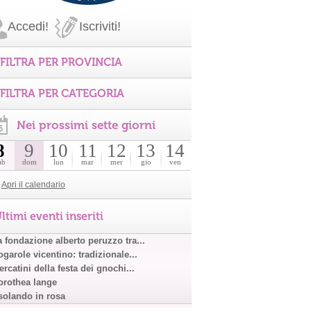
Accedi!
Iscriviti!
FILTRA PER PROVINCIA
FILTRA PER CATEGORIA
Nei prossimi sette giorni
8
9
10
11
12
13
14
ab
dom
lun
mar
mer
gio
ven
Apri il calendario
ltimi eventi inseriti
a fondazione alberto peruzzo tra...
garole vicentino: tradizionale...
rcatini della festa dei gnochi...
orothea lange
solando in rosa