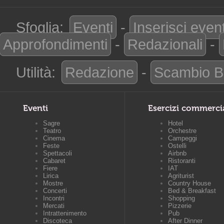
Sfoglia:
Eventi
-
Inserisci even
Approfondimenti
-
Redazionali
-
Utilità:
Redazione
-
Scambio B
Eventi
Esercizi commerci
Sagre
Hotel
Teatro
Orchestre
Cinema
Campeggi
Feste
Ostelli
Spettacoli
Airbnb
Cabaret
Ristoranti
Fiere
IAT
Lirica
Agriturist
Mostre
Country House
Concerti
Bed & Breakfast
Incontri
Shopping
Mercati
Pizzerie
Intrattenimento
Pub
Discoteca
After Dinner