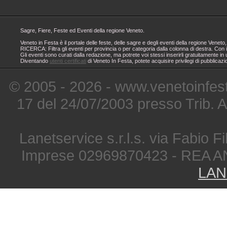
Sagre, Fiere, Feste ed Eventi della regione Veneto.
Veneto in Festa è il portale delle feste, delle sagre e degli eventi della regione Ven
RICERCA: Filtra gli eventi per provincia o per categoria dalla colonna di destra. Con i
Gli eventi sono curati dalla redazione, ma potrete voi stessi inserirli gratuitamente i
Diventando
utenti certificati
di Veneto In Festa, potete acquisire privilegi di pubblicaz
© 2005 - 2026 - www.venetoinfest
17 del 24/07/2003 presso Trib. 
Lanetservice s.r.l.s. via Fabio Fi
Imprese 02969870423 - REA A
LAN