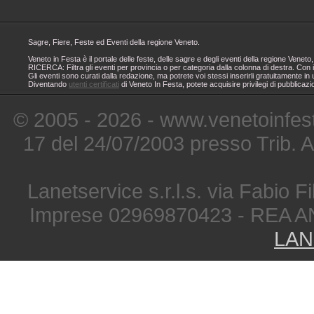
Sagre, Fiere, Feste ed Eventi della regione Veneto.
Veneto in Festa è il portale delle feste, delle sagre e degli eventi della regione Ven
RICERCA: Filtra gli eventi per provincia o per categoria dalla colonna di destra. Con i
Gli eventi sono curati dalla redazione, ma potrete voi stessi inserirli gratuitamente i
Diventando
utenti certificati
di Veneto In Festa, potete acquisire privilegi di pubblicaz
© 2005 - 2026 - www.venetoinfest
17 del 24/07/2003 presso Trib. 
Lanetservice s.r.l.s. via Fabio Fi
Imprese 02969870423 - REA A
LAN