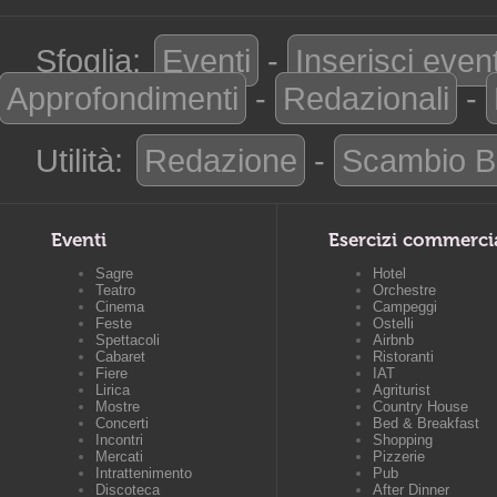
Sfoglia:
Eventi
-
Inserisci even
Approfondimenti
-
Redazionali
-
Utilità:
Redazione
-
Scambio B
Eventi
Esercizi commerci
Sagre
Hotel
Teatro
Orchestre
Cinema
Campeggi
Feste
Ostelli
Spettacoli
Airbnb
Cabaret
Ristoranti
Fiere
IAT
Lirica
Agriturist
Mostre
Country House
Concerti
Bed & Breakfast
Incontri
Shopping
Mercati
Pizzerie
Intrattenimento
Pub
Discoteca
After Dinner