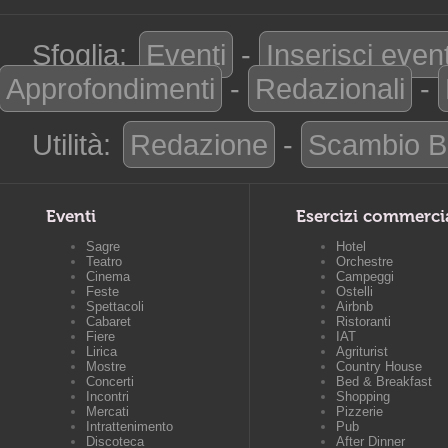
Sfoglia:
Eventi
-
Inserisci even
Approfondimenti
-
Redazionali
-
Utilità:
Redazione
-
Scambio B
Eventi
Esercizi commerci
Sagre
Hotel
Teatro
Orchestre
Cinema
Campeggi
Feste
Ostelli
Spettacoli
Airbnb
Cabaret
Ristoranti
Fiere
IAT
Lirica
Agriturist
Mostre
Country House
Concerti
Bed & Breakfast
Incontri
Shopping
Mercati
Pizzerie
Intrattenimento
Pub
Discoteca
After Dinner