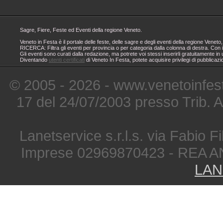
Sagre, Fiere, Feste ed Eventi della regione Veneto.
Veneto in Festa è il portale delle feste, delle sagre e degli eventi della regione Ven
RICERCA: Filtra gli eventi per provincia o per categoria dalla colonna di destra. Con i
Gli eventi sono curati dalla redazione, ma potrete voi stessi inserirli gratuitamente i
Diventando
utenti certificati
di Veneto In Festa, potete acquisire privilegi di pubblicaz
© 2005 - 2026 - www.venetoinfest
17 del 24/07/2003 presso Trib. 
Lanetservice s.r.l.s. via Fabio Fi
Imprese 02969870423 - REA A
LAN