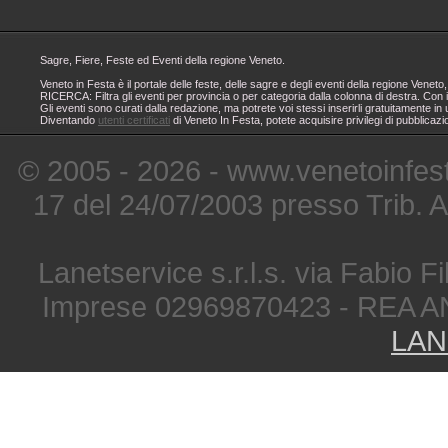
Sagre, Fiere, Feste ed Eventi della regione Veneto.
Veneto in Festa è il portale delle feste, delle sagre e degli eventi della regione Ven
RICERCA: Filtra gli eventi per provincia o per categoria dalla colonna di destra. Con i
Gli eventi sono curati dalla redazione, ma potrete voi stessi inserirli gratuitamente i
Diventando
utenti certificati
di Veneto In Festa, potete acquisire privilegi di pubblicaz
© 2005 - 2026 - www.venetoinfest
17 del 24/07/2003 presso Trib. 
Lanetservice s.r.l.s. via Fabio Fi
Imprese 02969870423 - REA A
LAN