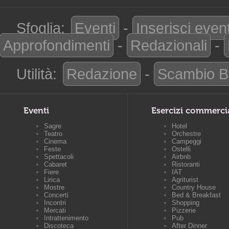
Sfoglia:
Eventi
-
Inserisci even
Approfondimenti
-
Redazionali
-
Utilità:
Redazione
-
Scambio B
Eventi
Esercizi commerci
Sagre
Hotel
Teatro
Orchestre
Cinema
Campeggi
Feste
Ostelli
Spettacoli
Airbnb
Cabaret
Ristoranti
Fiere
IAT
Lirica
Agriturist
Mostre
Country House
Concerti
Bed & Breakfast
Incontri
Shopping
Mercati
Pizzerie
Intrattenimento
Pub
Discoteca
After Dinner