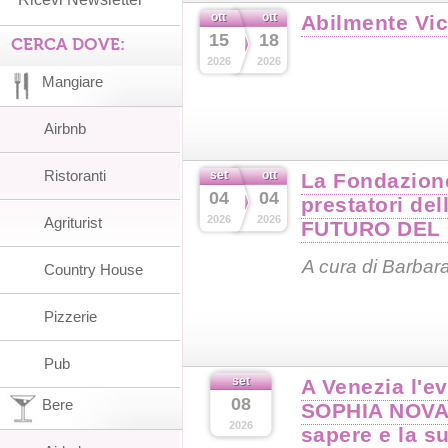
ott
ott
Abilmente Vi
15
18
CERCA DOVE:
2026
2026
Mangiare
Airbnb
Ristoranti
set
ott
La Fondazione
04
04
prestatori de
2026
2026
Agriturist
FUTURO DEL
A cura di Barba
Country House
Pizzerie
Pub
set
A Venezia l'e
08
Bere
SOPHIA NOVA 
2026
sapere e la s