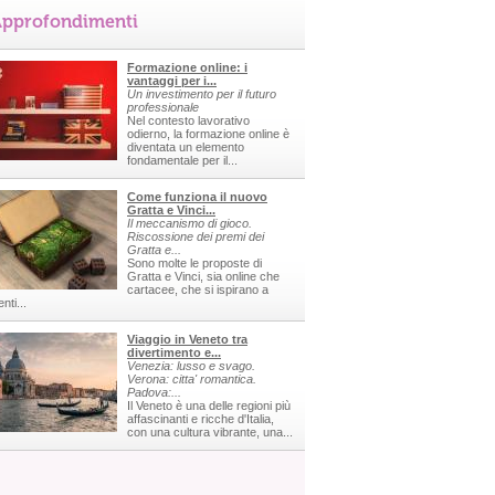
pprofondimenti
Formazione online: i
vantaggi per i...
Un investimento per il futuro
professionale
Nel contesto lavorativo
odierno, la formazione online è
diventata un elemento
fondamentale per il...
Come funziona il nuovo
Gratta e Vinci...
Il meccanismo di gioco.
Riscossione dei premi dei
Gratta e...
Sono molte le proposte di
Gratta e Vinci, sia online che
cartacee, che si ispirano a
nti...
Viaggio in Veneto tra
divertimento e...
Venezia: lusso e svago.
Verona: citta' romantica.
Padova:...
Il Veneto è una delle regioni più
affascinanti e ricche d'Italia,
con una cultura vibrante, una...