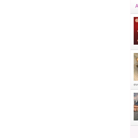
A
eve