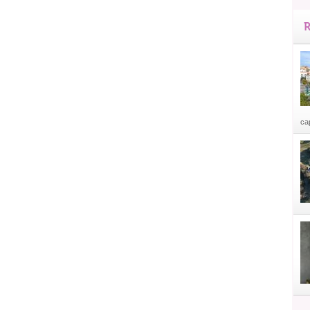
R
cap