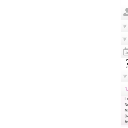
v
U
L
No
Me
D
A