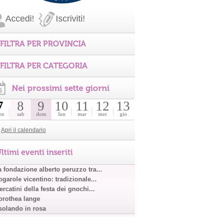
Accedi!
Iscriviti!
FILTRA PER PROVINCIA
FILTRA PER CATEGORIA
Nei prossimi sette giorni
7
8
9
10
11
12
13
en
sab
dom
lun
mar
mer
gio
Apri il calendario
ltimi eventi inseriti
a fondazione alberto peruzzo tra...
garole vicentino: tradizionale...
rcatini della festa dei gnochi...
orothea lange
solando in rosa