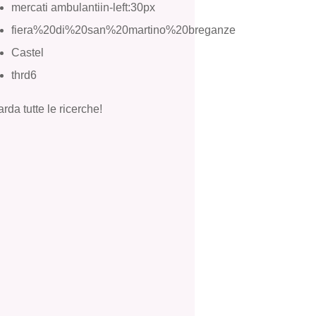
mercati ambulantiin-left:30px
fiera%20di%20san%20martino%20breganze
Castel
thrd6
rda tutte le ricerche!