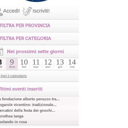
Accedi!
Iscriviti!
FILTRA PER PROVINCIA
FILTRA PER CATEGORIA
Nei prossimi sette giorni
8
9
10
11
12
13
14
ab
dom
lun
mar
mer
gio
ven
Apri il calendario
ltimi eventi inseriti
a fondazione alberto peruzzo tra...
garole vicentino: tradizionale...
rcatini della festa dei gnochi...
orothea lange
solando in rosa