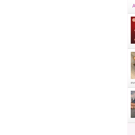
A
eve