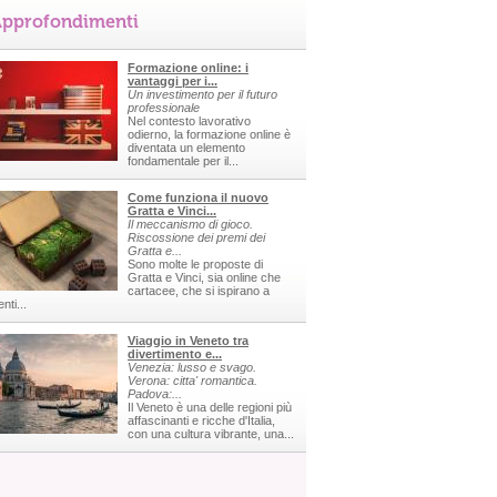
pprofondimenti
Formazione online: i
vantaggi per i...
Un investimento per il futuro
professionale
Nel contesto lavorativo
odierno, la formazione online è
diventata un elemento
fondamentale per il...
Come funziona il nuovo
Gratta e Vinci...
Il meccanismo di gioco.
Riscossione dei premi dei
Gratta e...
Sono molte le proposte di
Gratta e Vinci, sia online che
cartacee, che si ispirano a
nti...
Viaggio in Veneto tra
divertimento e...
Venezia: lusso e svago.
Verona: citta' romantica.
Padova:...
Il Veneto è una delle regioni più
affascinanti e ricche d'Italia,
con una cultura vibrante, una...