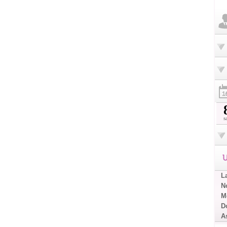
s
U
L
No
Me
D
A