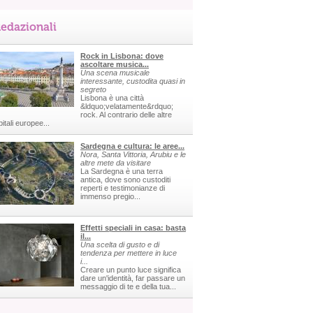
edazionali
Rock in Lisbona: dove
ascoltare musica...
Una scena musicale
interessante, custodita quasi in
segreto
Lisbona è una città
&ldquo;velatamente&rdquo;
rock. Al contrario delle altre
itali europee...
Sardegna e cultura: le aree...
Nora, Santa Vittoria, Arubiu e le
altre mete da visitare
La Sardegna è una terra
antica, dove sono custoditi
reperti e testimonianze di
immenso pregio...
Effetti speciali in casa: basta
il...
Una scelta di gusto e di
tendenza per mettere in luce
i...
Creare un punto luce significa
dare un'identità, far passare un
messaggio di te e della tua...