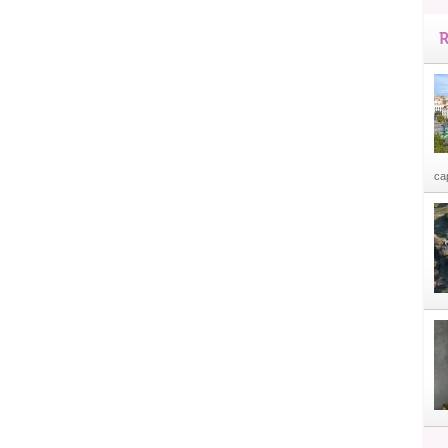
R
cap