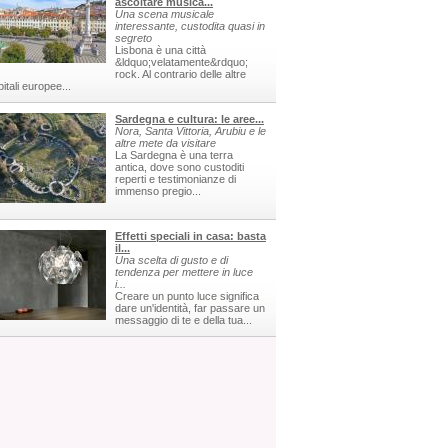
ascoltare musica...
Una scena musicale
interessante, custodita quasi in
segreto
Lisbona è una città
&ldquo;velatamente&rdquo;
rock. Al contrario delle altre
itali europee...
Sardegna e cultura: le aree...
Nora, Santa Vittoria, Arubiu e le
altre mete da visitare
La Sardegna è una terra
antica, dove sono custoditi
reperti e testimonianze di
immenso pregio...
Effetti speciali in casa: basta
il...
Una scelta di gusto e di
tendenza per mettere in luce
i...
Creare un punto luce significa
dare un'identità, far passare un
messaggio di te e della tua...