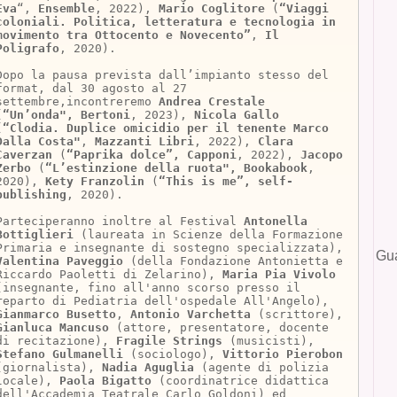
Eva
“,
Ensemble
, 2022),
Mario Coglitore
(
“Viaggi
coloniali. Politica, letteratura e tecnologia in
movimento tra Ottocento e Novecento”
,
Il
Poligrafo
, 2020).
Dopo la pausa prevista dall’impianto stesso del
format, dal 30 agosto al 27
settembre,incontreremo
Andrea Crestale
(
“Un’onda", Bertoni
, 2023),
Nicola Gallo
(
“Clodia. Duplice omicidio per il tenente Marco
Dalla Costa"
,
Mazzanti Libri
, 2022),
Clara
Caverzan
(
“Paprika dolce”, Capponi
, 2022),
Jacopo
Zerbo
(
“L’estinzione della ruota", Bookabook
,
2020),
Kety Franzolin
(
“This is me”, self-
publishing
, 2020).
Parteciperanno inoltre al Festival
Antonella
Bottiglieri
(laureata in Scienze della Formazione
Primaria e insegnante di sostegno specializzata),
Gua
Valentina Paveggio
(della Fondazione Antonietta e
Riccardo Paoletti di Zelarino),
Maria Pia Vivolo
(insegnante, fino all'anno scorso presso il
reparto di Pediatria dell'ospedale All'Angelo),
Gianmarco Busetto
,
Antonio Varchetta
(scrittore),
Gianluca Mancuso
(attore, presentatore, docente
di recitazione),
Fragile Strings
(musicisti),
Stefano Gulmanelli
(sociologo),
Vittorio Pierobon
(giornalista),
Nadia Aguglia
(agente di polizia
locale),
Paola Bigatto
(coordinatrice didattica
dell'Accademia Teatrale Carlo Goldoni) ed