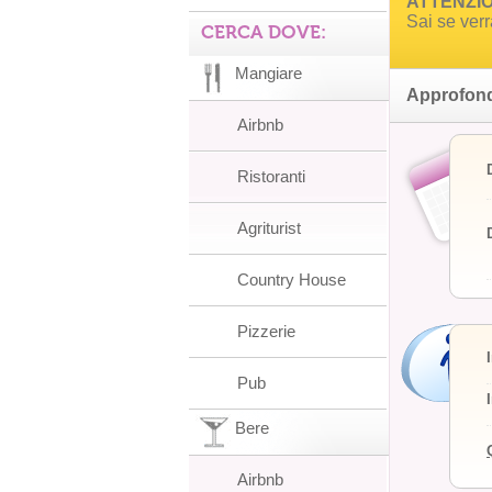
ATTENZION
Sai se ver
CERCA DOVE:
Mangiare
Approfond
Airbnb
Ristoranti
Agriturist
Country House
Pizzerie
Pub
Bere
Airbnb