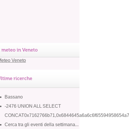
l meteo in Veneto
ltime ricerche
Bassano
-2476 UNION ALL SELECT
CONCAT0x7162766b71,0x6844645a6a6c6f65594958654a7
Cerca tra gli eventi della settimana...