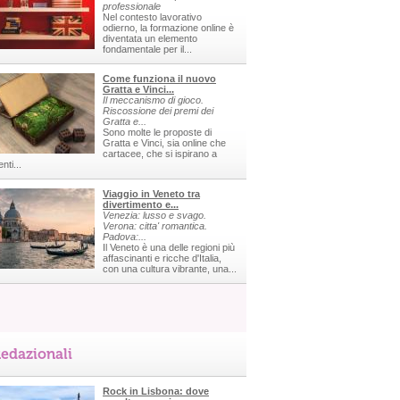
professionale
Nel contesto lavorativo
odierno, la formazione online è
diventata un elemento
fondamentale per il...
Come funziona il nuovo
Gratta e Vinci...
Il meccanismo di gioco.
Riscossione dei premi dei
Gratta e...
Sono molte le proposte di
Gratta e Vinci, sia online che
cartacee, che si ispirano a
nti...
Viaggio in Veneto tra
divertimento e...
Venezia: lusso e svago.
Verona: citta' romantica.
Padova:...
Il Veneto è una delle regioni più
affascinanti e ricche d'Italia,
con una cultura vibrante, una...
edazionali
Rock in Lisbona: dove