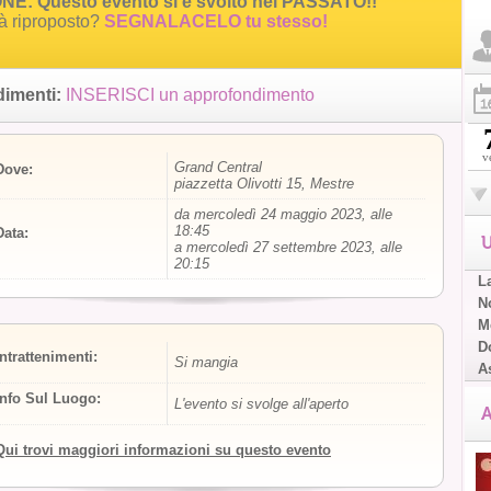
E: Questo evento si è svolto nel PASSATO!!
rà riproposto?
SEGNALACELO tu stesso!
imenti:
INSERISCI un approfondimento
v
Grand Central
Dove:
piazzetta Olivotti 15, Mestre
da mercoledì 24 maggio 2023, alle
18:45
Data:
U
a mercoledì 27 settembre 2023, alle
20:15
L
No
Me
D
Intrattenimenti:
Si mangia
A
Info Sul Luogo:
L'evento si svolge all'aperto
A
Qui trovi maggiori informazioni su questo evento