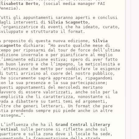
Elisabetta Berto
, (social media manager FAI
Venezia).
Tutti gli appuntamenti saranno aperti e conclusi
dagli interventi di
Silvia Scagnetto
,
l’organizzatrice di eventi che ha ideato, curato,
sviluppato e strutturato il format.
A proposito di questa nuova edizione,
Silvia
Scagnetto
dichiara: “Ho avuto qualche mese di
tempo per riposarmi dal tour de force dell’ultima
edizione invernale e per pianificare al meglio
l’imminente edizione estiva; spero di aver fatto
un buon lavoro e che l’impegno, la meticolosità e
l’attenzione che metto per soddisfare le esigenze
di tutti arrivino al cuore del nostro pubblico,
che sicuramente saprà apprezzarle, ripagandomi
con la sua presenza e la sua partecipazione;
questi appuntamenti del mercoledì meritano
davvero di essere valorizzati, anche solo per la
semplicità che li caratterizza, nonostante si
vada a dibattere su tanti temi ed argomenti,
oltre che generi letterari. Un format che pare
stia prendendo sempre più piede anche in altre
rassegne…”.
L’influenza che ha il
Grand Central Literary
Festival
sulle persone si riflette anche sul
quartiere e sulla zona dove il locale ha sede,
aumentando la frequentazione della strada