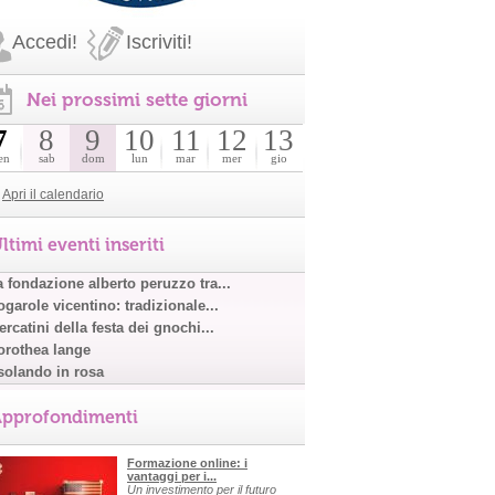
Accedi!
Iscriviti!
Nei prossimi sette giorni
7
8
9
10
11
12
13
en
sab
dom
lun
mar
mer
gio
Apri il calendario
ltimi eventi inseriti
a fondazione alberto peruzzo tra...
garole vicentino: tradizionale...
rcatini della festa dei gnochi...
orothea lange
solando in rosa
pprofondimenti
Formazione online: i
vantaggi per i...
Un investimento per il futuro